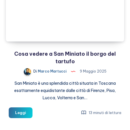
più
Conosciuti
nel
2025
Cosa vedere a San Miniato il borgo del
tartufo
Di
Marco Martucci
9 Maggio 2025
San Miniato è una splendida città situata in Toscana
esattamente equidistante dalle città di Firenze, Pisa,
Lucca, Volterra e San…
Cosa
Leggi
13 minuti di lettura
vedere
a