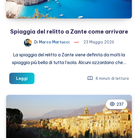
Spiaggia del relitto a Zante come arrivare
Di
Marco Martucci
23 Maggio 2026
La spiaggia del relitto a Zante viene definita da molti la
spiaggia più bella di tutta l’isola. Alcuni azzardano che…
Spiaggia
Leggi
4 minuti di lettura
del
relitto
a
237
Zante
come
arrivare