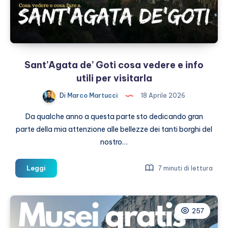
Sant’Agata de’ Goti cosa vedere e info
utili per visitarla
Di
Marco Martucci
18 Aprile 2026
Da qualche anno a questa parte sto dedicando gran
parte della mia attenzione alle bellezze dei tanti borghi del
nostro…
Sant’Agata
Leggi
7 minuti di lettura
de’
Goti
cosa
257
vedere
e