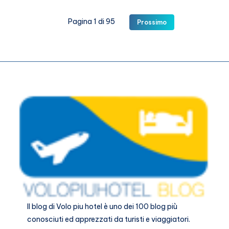
San
Miniato
Pagina 1 di 95
Prossimo
il
borgo
del
tartufo
Il blog di
Volo piu hotel
è uno dei 100 blog più
conosciuti ed apprezzati da turisti e viaggiatori.