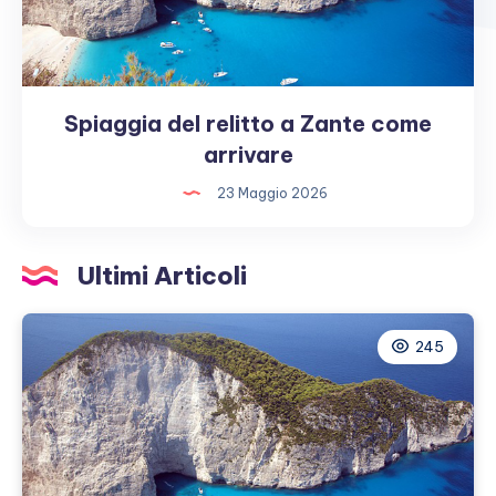
Spiaggia del relitto a Zante come
Spiaggia
del
arrivare
relitto
23 Maggio 2026
a
Zante
come
Ultimi Articoli
arrivare
245