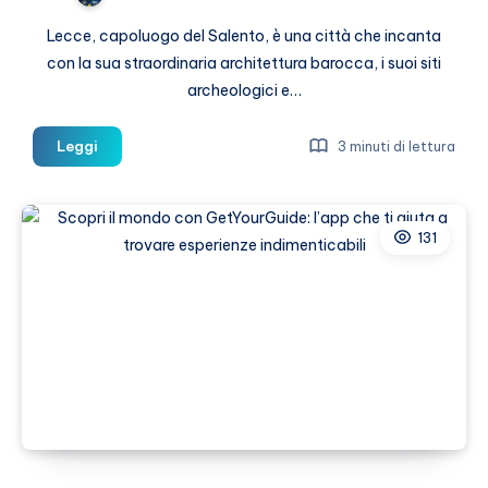
Lecce, capoluogo del Salento, è una città che incanta
con la sua straordinaria architettura barocca, i suoi siti
archeologici e…
Cosa
Leggi
3 minuti di lettura
vedere
a
Lecce:
131
guida
alle
attrazioni
imperdibili