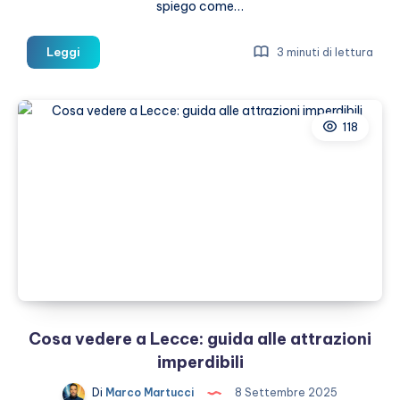
spiego come…
CapCut
Leggi
3 minuti di lettura
per
travel
content
118
creator:
come
creare
video
per
i
tuoi
social
Cosa vedere a Lecce: guida alle attrazioni
imperdibili
Di
Marco Martucci
8 Settembre 2025