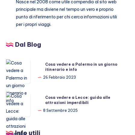
Nasce nel 2008 come utile compendio al sito web
principale ma diviene nel tempo un vero e proprio
punto di riferimento per chi cerca informazioni utili
per i propri viaggi.
Dal Blog
Cosa
Cosa vedere a Palermo in un giorno
itinerario e info
vedere
a
26 Febbraio 2023
Palermo
in
Cosa
Cosa vedere a Lecce: guida alle
un
attrazioni imperdibili
vedere
giorno
a
8 Settembre 2025
itinerario
Lecce:
e
guida
info
Info utili
alle