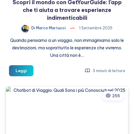
Scopri il mondo con GetYourGuide: l’app
che ti aiuta a trovare esperienze
indimenticabili
Di
Marco Martucci
1 Settembre 2025
Quando pensiamo a un viaggio, non immaginiamo solo le
destinazioni, ma soprattutto le esperienze che vivremo.
Una città non è…
Scopri
Leggi
3 minuti di lettura
il
mondo
con
255
GetYourGuide:
l’app
che
ti
aiuta
a