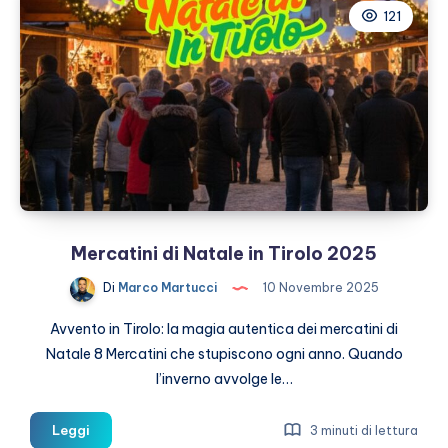
121
in
un
giorno
Mercatini di Natale in Tirolo 2025
Di
Marco Martucci
10 Novembre 2025
Avvento in Tirolo: la magia autentica dei mercatini di
Natale 8 Mercatini che stupiscono ogni anno. Quando
l’inverno avvolge le…
Mercatini
Leggi
3 minuti di lettura