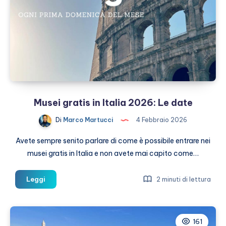
info
utili
per
visitarla
Musei gratis in Italia 2026: Le date
Di
Marco Martucci
4 Febbraio 2026
Avete sempre senito parlare di come è possibile entrare nei
musei gratis in Italia e non avete mai capito come…
Musei
Leggi
2 minuti di lettura
gratis
in
Italia
161
2026: