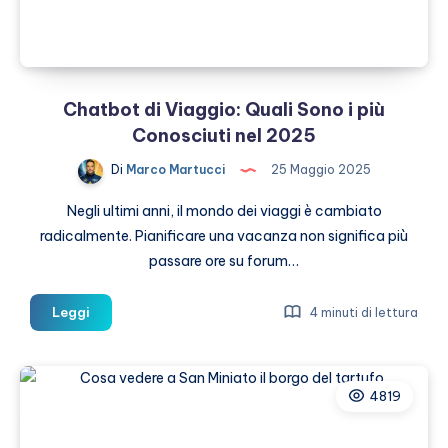
trovare
esperienze
indimenticabili
Chatbot di Viaggio: Quali Sono i più
Conosciuti nel 2025
Di
Marco Martucci
25 Maggio 2025
Negli ultimi anni, il mondo dei viaggi è cambiato
radicalmente. Pianificare una vacanza non significa più
passare ore su forum…
Chatbot
Leggi
4 minuti di lettura
di
Viaggio:
Quali
4819
Sono
i