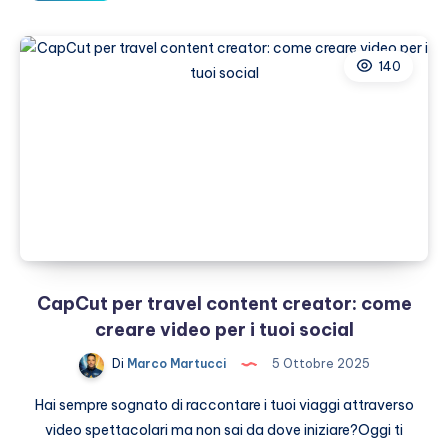
di
Natale
in
140
Tirolo
2025
CapCut per travel content creator: come
creare video per i tuoi social
Di
Marco Martucci
5 Ottobre 2025
Hai sempre sognato di raccontare i tuoi viaggi attraverso
video spettacolari ma non sai da dove iniziare?Oggi ti