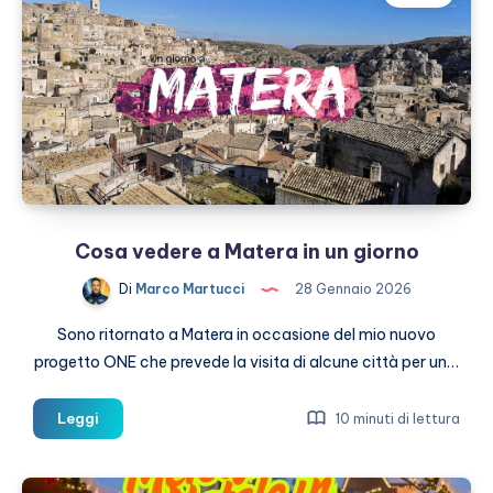
Le
date
Cosa vedere a Matera in un giorno
Di
Marco Martucci
28 Gennaio 2026
Sono ritornato a Matera in occasione del mio nuovo
progetto ONE che prevede la visita di alcune città per un…
Cosa
Leggi
10 minuti di lettura
vedere
a
Matera