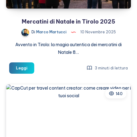
Mercatini di Natale in Tirolo 2025
Di
Marco Martucci
10 Novembre 2025
Avvento in Tirolo: la magia autentica dei mercatini di
Natale 8…
Mercatini
Leggi
3 minuti di lettura
di
Natale
in
140
Tirolo
2025