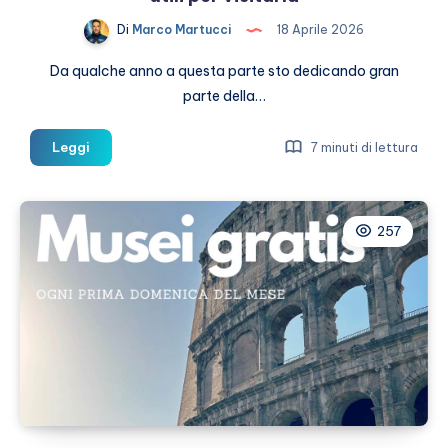
Di
Marco Martucci
18 Aprile 2026
Da qualche anno a questa parte sto dedicando gran
parte della…
Sant’Agata
Leggi
7 minuti di lettura
de’
Goti
cosa
257
vedere
e
info
utili
per
visitarla