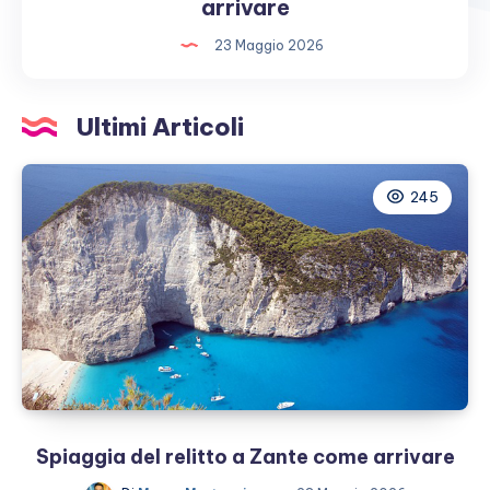
del
arrivare
relitto
23 Maggio 2026
a
Zante
come
Ultimi Articoli
arrivare
245
Spiaggia del relitto a Zante come arrivare