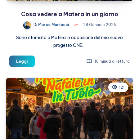
Cosa vedere a Matera in un giorno
Di
Marco Martucci
28 Gennaio 2026
Sono ritornato a Matera in occasione del mio nuovo
progetto ONE…
Cosa
Leggi
10 minuti di lettura
vedere
a
Matera
121
in
un
giorno