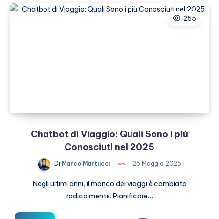
con
255
GetYourGuide:
l’app
che
ti
aiuta
a
trovare
esperienze
indimenticabili
Chatbot di Viaggio: Quali Sono i più
Conosciuti nel 2025
Di
Marco Martucci
25 Maggio 2025
Negli ultimi anni, il mondo dei viaggi è cambiato
radicalmente. Pianificare…