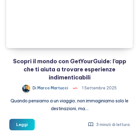
attrazioni
imperdibili
Scopri il mondo con GetYourGuide: l’app
che ti aiuta a trovare esperienze
indimenticabili
Di
Marco Martucci
1 Settembre 2025
Quando pensiamo a un viaggio, non immaginiamo solo le
destinazioni, ma…
Scopri
Leggi
3 minuti di lettura
il
mondo