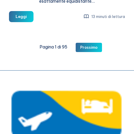
esattamente equidistante…
Cosa
Leggi
13 minuti di lettura
vedere
a
San
Miniato
Pagina 1 di 95
Prossimo
il
borgo
del
tartufo