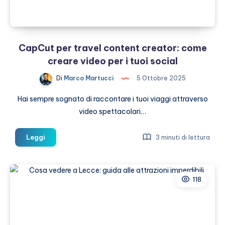
CapCut per travel content creator: come
creare video per i tuoi social
Di
Marco Martucci
5 Ottobre 2025
Hai sempre sognato di raccontare i tuoi viaggi attraverso
video spettacolari…
CapCut
Leggi
3 minuti di lettura
per
travel
content
118
creator:
come
creare
video