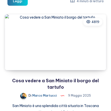
Chatbot
Leggi
4 minuti di lettura
di
Viaggio:
Quali
4819
Sono
i
più
Conosciuti
nel
2025
Cosa vedere a San Miniato il borgo del
tartufo
Di
Marco Martucci
9 Maggio 2025
San Miniato è una splendida città situata in Toscana