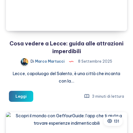
per
i
tuoi
social
Cosa vedere a Lecce: guida alle attrazioni
imperdibili
Di
Marco Martucci
8 Settembre 2025
Lecce, capoluogo del Salento, è una città che incanta
con la…
Cosa
Leggi
3 minuti di lettura
vedere
a
Lecce:
131
guida
alle