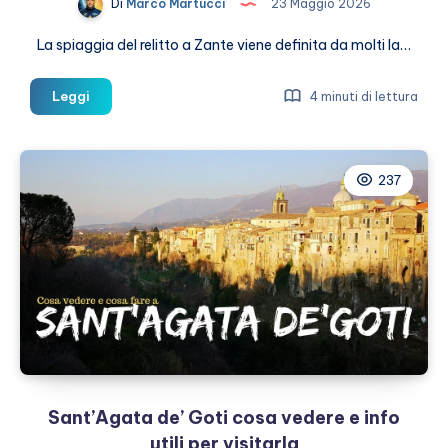
Di
Marco Martucci
23 Maggio 2026
La spiaggia del relitto a Zante viene definita da molti la…
Spiaggia
Leggi
4 minuti di lettura
del
relitto
a
237
Zante
come
arrivare
Sant’Agata de’ Goti cosa vedere e info
utili per visitarla