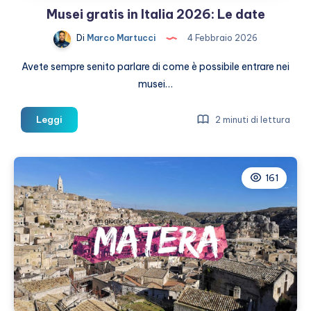
Musei gratis in Italia 2026: Le date
Di
Marco Martucci
4 Febbraio 2026
Avete sempre senito parlare di come è possibile entrare nei
musei…
Musei
Leggi
2 minuti di lettura
gratis
in
Italia
161
2026:
Le
date