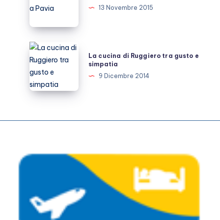
al
sushi
13 Novembre 2015
Campania
a
Pavia
La
La cucina di Ruggiero tra gusto e
cucina
simpatia
di
9 Dicembre 2014
Ruggiero
tra
gusto
e
simpatia