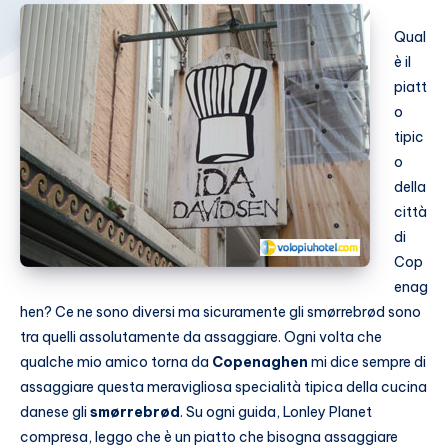
Qual
è il
piatt
o
tipic
o
della
città
di
Cop
enag
hen? Ce ne sono diversi ma sicuramente gli smørrebrød sono
tra quelli assolutamente da assaggiare. Ogni volta che
qualche mio amico torna da
Copenaghen
mi dice sempre di
assaggiare questa meravigliosa specialità tipica della cucina
danese gli
smørrebrød
. Su ogni guida, Lonley Planet
compresa, leggo che è un piatto che bisogna assaggiare