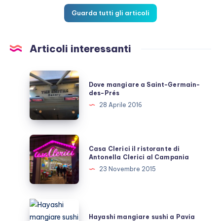
Guarda tutti gli articoli
Articoli interessanti
Dove
Dove mangiare a Saint-Germain-
mangiare
des-Prés
a
28 Aprile 2016
Saint-
Germain-
des-
Casa
Casa Clerici il ristorante di
Prés
Clerici
Antonella Clerici al Campania
il
23 Novembre 2015
ristorante
di
Antonella
Hayashi
Clerici
mangiare
Hayashi mangiare sushi a Pavia