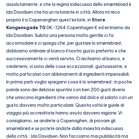
assolutamente, e che la regina indiscussa dello smørrebrød è
Ida Davidsen che ha un ristorante in città. Allora mi reco
proprio li a Copenanghen quest’estate, in
Store
Kongensgade 70
DK-1264 Copenhagen K ed entriamo da
Ida Davidsen. Subito una persona molto gentile ci fa
accomodare e ci spiega che, per gustare lo smørrebrød,
dobbiamo ordinare al banco il nostro gusto preferito e che
successivamente ci verrà servito. Ci rechiamo al banco, e
credetemi, vi sono delle cose eccezzionali, gustosissime, e
molto particolari con abbinamenti di ingredienti impensabili.
In primis però voglio spiegarvi cosa è lo smørrebrød : in poche
parole sono dei deliziosi spuntini con ben 200 gusti diversi
che uniscono ingredienti che vanno dal dolce al salato con un
gusto davvero molto particolare. Questa volta le guide di
viaggio più accreditate hanno avuto davvero ragione. Vi
consigliamo, se andrete a Copenaghen, di provare gli
smørrebrød e se potete andate dalla maestra indiscussa
della città : Ida Davidsen. Non facciamo mai pubblicità ma