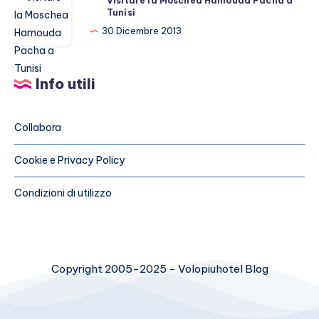
Visitare la Moschea Hamouda Pacha a
low
Tunisi
la
cost
Moschea
30 Dicembre 2013
Hamouda
Pacha
Info utili
a
Tunisi
Collabora
Cookie e Privacy Policy
Condizioni di utilizzo
Copyright 2005-2025 - Volopiuhotel Blog