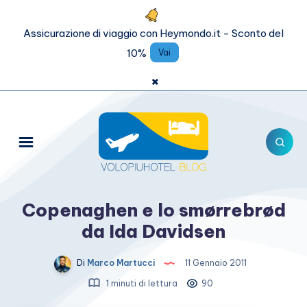
Assicurazione di viaggio con Heymondo.it - Sconto del
10%
Vai
×
Copenaghen e lo smørrebrød
da Ida Davidsen
Di
Marco Martucci
11 Gennaio 2011
1 minuti di lettura
90