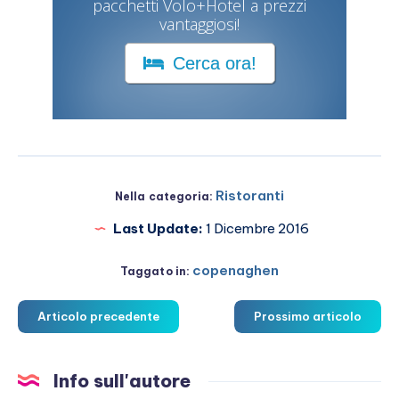
pacchetti Volo+Hotel a prezzi
vantaggiosi!
Cerca ora!
Ristoranti
Nella categoria:
Last Update:
1 Dicembre 2016
copenaghen
Taggato in:
Articolo precedente
Prossimo articolo
Info sull'autore