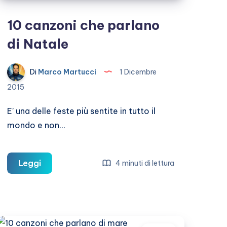
10 canzoni che parlano
di Natale
Di
Marco Martucci
1 Dicembre
2015
E’ una delle feste più sentite in tutto il
mondo e non…
10
Leggi
4 minuti di lettura
canzoni
che
parlano
di