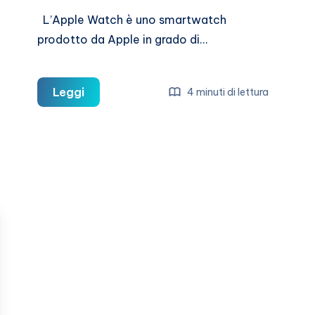
L’Apple Watch è uno smartwatch
prodotto da Apple in grado di…
Le
Leggi
4 minuti di lettura
app
di
viaggio
per
Apple
Watch