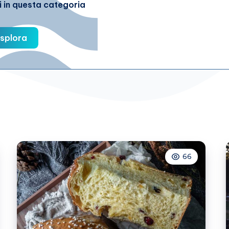
i in questa categoria
splora
66