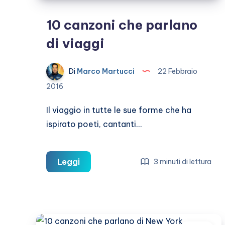
10 canzoni che parlano
di viaggi
Di
Marco Martucci
22 Febbraio
2016
Il viaggio in tutte le sue forme che ha
ispirato poeti, cantanti…
10
Leggi
3 minuti di lettura
canzoni
che
parlano
di