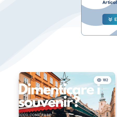
Articol
E
182