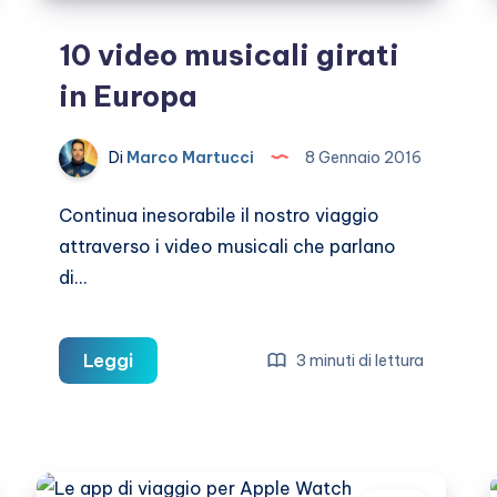
10 video musicali girati
in Europa
Di
Marco Martucci
8 Gennaio 2016
Continua inesorabile il nostro viaggio
attraverso i video musicali che parlano
di…
10
Leggi
3 minuti di lettura
video
musicali
girati
in