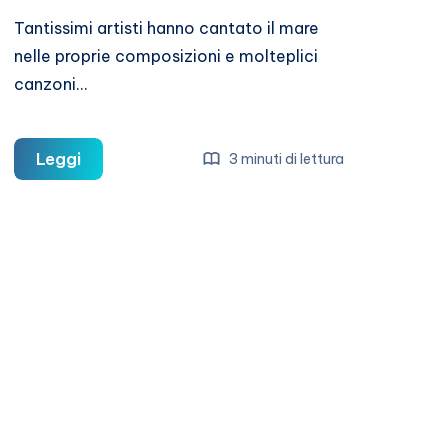
Tantissimi artisti hanno cantato il mare
nelle proprie composizioni e molteplici
canzoni…
10
Leggi
3 minuti di lettura
canzoni
che
parlano
di
mare