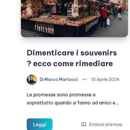
Dimenticare i souvenirs
? ecco come rimediare
Di
Marco Martucci
10 Aprile 2024
Le promesse sono promesse e
soprattutto quando si fanno ad amici e…
Dimenticare
Leggi
3 minuti di lettura