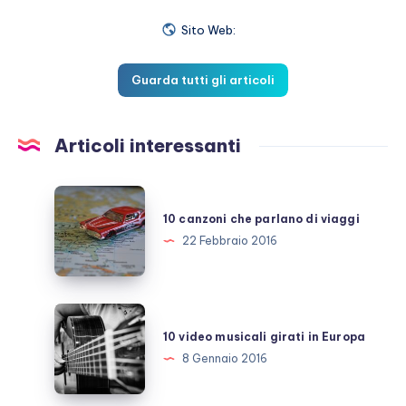
Sito Web:
Guarda tutti gli articoli
Articoli interessanti
10
canzoni
10 canzoni che parlano di viaggi
che
22 Febbraio 2016
parlano
di
viaggi
10
video
10 video musicali girati in Europa
musicali
8 Gennaio 2016
girati
in