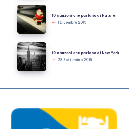
Europa
10
canzoni
10 canzoni che parlano di Natale
che
1 Dicembre 2015
parlano
di
Natale
10
canzoni
10 canzoni che parlano di New York
che
28 Settembre 2015
parlano
di
New
York