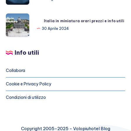
scegliere
siti
Italia
di
Italia in miniatura orari prezzi e info utili
in
viaggio
30 Aprile 2024
miniatura
affidabili
orari
prezzi
Info utili
e
info
utili
Collabora
Cookie e Privacy Policy
Condizioni di utilizzo
Copyright 2005-2025 - Volopiuhotel Blog