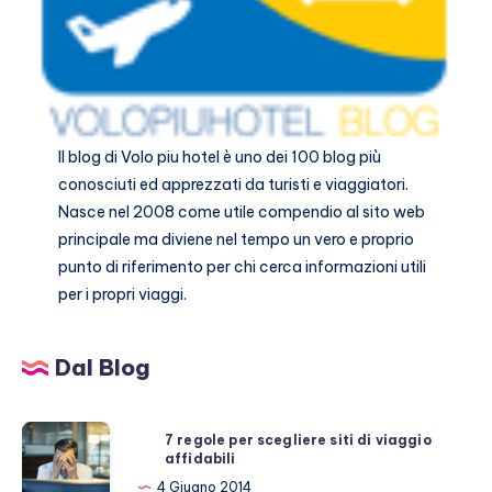
Il blog di
Volo piu hotel
è uno dei 100 blog più
conosciuti ed apprezzati da turisti e viaggiatori.
Nasce nel 2008 come utile compendio al sito web
principale ma diviene nel tempo un vero e proprio
punto di riferimento per chi cerca informazioni utili
per i propri viaggi.
Dal Blog
7
7 regole per scegliere siti di viaggio
affidabili
regole
per
4 Giugno 2014