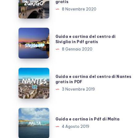
gratis
cartina
8 Novembre 2020
del
centro
di
Guida
Guida e cartina del centro di
Zurigo
e
Siviglia in Pdf gratis
gratis
cartina
8 Gennaio 2020
del
centro
di
Guida
Guida e cartina del centro di Nantes
Siviglia
e
gratis in PDF
in
cartina
3 Novembre 2019
Pdf
del
gratis
centro
di
Guida
Nantes
e
Guida e cartina in Pdf di Malta
gratis
cartina
4 Agosto 2019
in
in