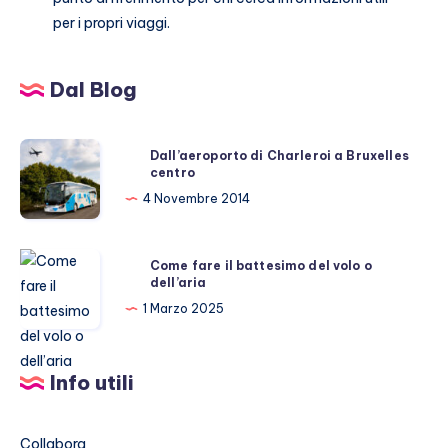
per i propri viaggi.
Dal Blog
Dall’aeroporto
Dall’aeroporto di Charleroi a Bruxelles
centro
di
Charleroi
4 Novembre 2014
a
Bruxelles
Come
Come fare il battesimo del volo o
centro
dell’aria
fare
il
1 Marzo 2025
battesimo
del
Info utili
volo
o
dell’aria
Collabora