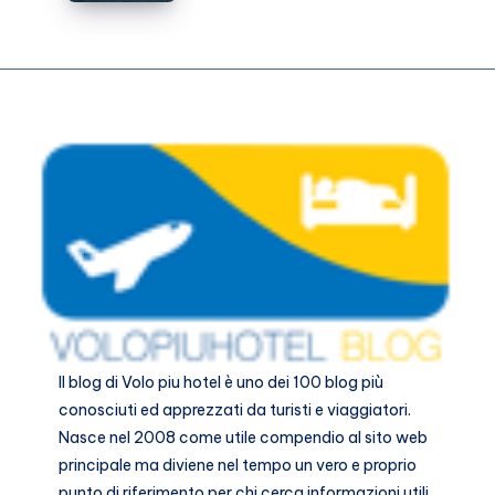
PDF
Pdf
di
Malta
Il blog di
Volo piu hotel
è uno dei 100 blog più
conosciuti ed apprezzati da turisti e viaggiatori.
Nasce nel 2008 come utile compendio al sito web
principale ma diviene nel tempo un vero e proprio
punto di riferimento per chi cerca informazioni utili