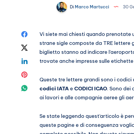
Di
Marco Martucci
30 G
Condividi
Vi siete mai chiesti quando prenotate u
strane sigle composte da TRE lettere g
su
Condividi
biglietto stanno ad indicare l’aeroporto
Facebook
su
Condividi
trovate anche impresse sulle etichette 
Twitter
su
Condividi
Queste tre lettere grandi sono i codic
Linkedin
su
Condividi
codici IATA
e
CODICI ICAO
. Sono dei 
ai lavori e alle compagnie aeree gli aer
Pinterest
su
Whatsapp
Se state leggendo quest’articolo è perc
queste pagine e di conseguenza voglio