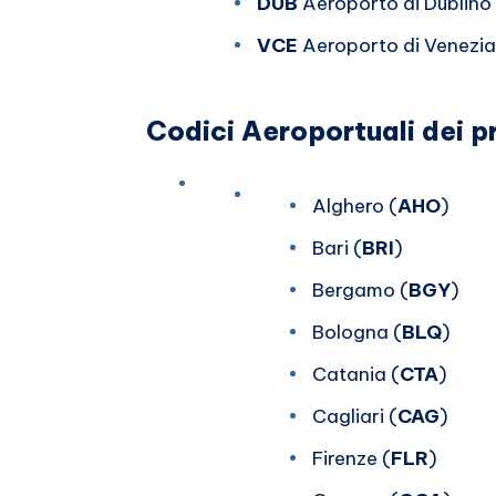
DUB
Aeroporto di Dublino
VCE
Aeroporto di Venezia
Codici Aeroportuali dei pri
Alghero (
AHO
)
Bari (
BRI
)
Bergamo (
BGY
)
Bologna (
BLQ
)
Catania (
CTA
)
Cagliari (
CAG
)
Firenze (
FLR
)