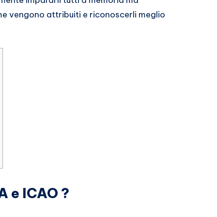
mente impararli tutti a memoria ma
vengono attribuiti e riconoscerli meglio
A e ICAO ?