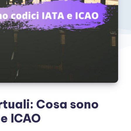
tuali: Cosa sono
 e ICAO