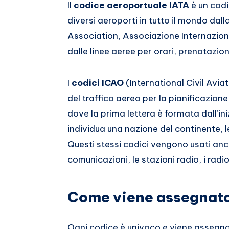
Il
codice aeroportuale IATA
è un codic
diversi aeroporti in tutto il mondo dal
Association, Associazione Internazion
dalle linee aeree per orari, prenotazion
I
codici ICAO
(International Civil Avia
del traffico aereo per la pianificazione
dove la prima lettera è formata dall’in
individua una nazione del continente, le
Questi stessi codici vengono usati anch
comunicazioni, le stazioni radio, i radi
Come viene assegnato 
Ogni codice è univoco e viene assegna