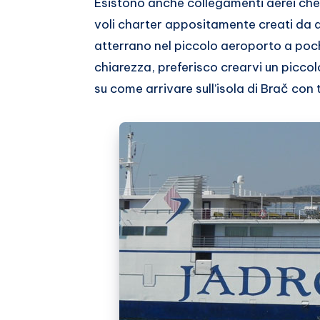
Esistono anche collegamenti aerei che 
voli charter appositamente creati da a
atterrano nel piccolo aeroporto a poch
chiarezza, preferisco crearvi un picco
su come arrivare sull’isola di Brač con tu