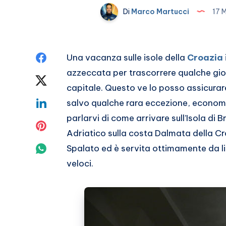
Di
Marco Martucci
17 
Condividi
Una vacanza sulle isole della
Croazia
azzeccata per trascorrere qualche gio
su
Condividi
capitale. Questo ve lo posso assicurar
Facebook
su
Condividi
salvo qualche rara eccezione, economi
parlarvi di come arrivare sull’Isola di B
Twitter
su
Condividi
Adriatico sulla costa Dalmata della Cro
Linkedin
su
Condividi
Spalato ed è servita ottimamente da li
veloci.
Pinterest
su
Whatsapp