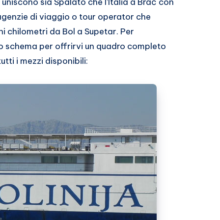
uniscono sia Spalato che l’Italia a Brač con
genzie di viaggio o tour operator che
i chilometri da Bol a Supetar. Per
lo schema per offrirvi un quadro completo
tti i mezzi disponibili: