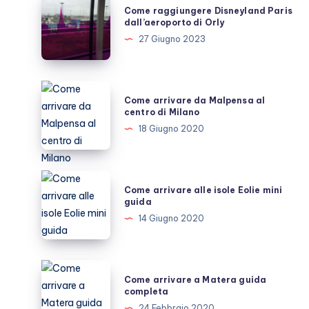
Come raggiungere Disneyland Paris
raggiungere
dall’aeroporto di Orly
Disneyland
27 Giugno 2023
Paris
dall’aeroporto
di
Come
Come arrivare da Malpensa al
Orly
arrivare
centro di Milano
da
18 Giugno 2020
Malpensa
al
centro
Come
Come arrivare alle isole Eolie mini
di
arrivare
guida
Milano
alle
14 Giugno 2020
isole
Eolie
mini
Come
Come arrivare a Matera guida
guida
arrivare
completa
a
24 Febbraio 2020