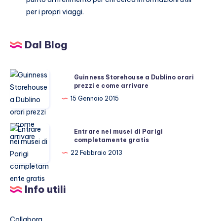
per i propri viaggi.
Dal Blog
Guinness
Guinness Storehouse a Dublino orari
prezzi e come arrivare
Storehouse
a
15 Gennaio 2015
Dublino
orari
Entrare
Entrare nei musei di Parigi
prezzi
completamente gratis
nei
e
musei
22 Febbraio 2013
come
di
arrivare
Parigi
Info utili
completamente
gratis
Collabora