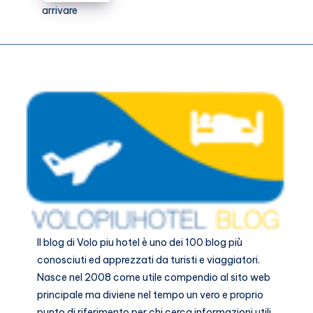
centro:
come
arrivare
Il blog di
Volo piu hotel
è uno dei 100 blog più
conosciuti ed apprezzati da turisti e viaggiatori.
Nasce nel 2008 come utile compendio al sito web
principale ma diviene nel tempo un vero e proprio
punto di riferimento per chi cerca informazioni utili