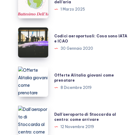
dell’aria
il
1 Marzo 2025
battesimo
del
volo
Codici
Codici aeroportuali: Cosa sono IATA
o
aeroportuali:
e ICAO
dell’aria
Cosa
30 Gennaio 2020
sono
IATA
e
Offerte
Offerte Alitalia giovani come
ICAO
Alitalia
prenotare
giovani
8 Dicembre 2019
come
prenotare
Dall’aeroporto
Dall’aeroporto di Stoccarda al
di
centro: come arrivare
Stoccarda
12 Novembre 2019
al