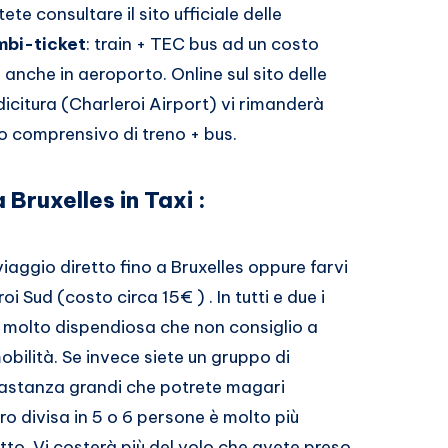
te consultare il sito ufficiale delle
bi-ticket
: train + TEC bus ad un costo
 anche in aeroporto. Online sul sito delle
a dicitura (Charleroi Airport) vi rimanderà
o comprensivo di treno + bus.
 Bruxelles in Taxi :
 viaggio diretto fino a Bruxelles oppure farvi
 Sud (costo circa 15€ ) . In tutti e due i
 molto dispendiosa che non consiglio a
obilità. Se invece siete un gruppo di
bastanza grandi che potrete magari
ro divisa in 5 o 6 persone è molto più
atto. Vi costerà più del volo che avete preso