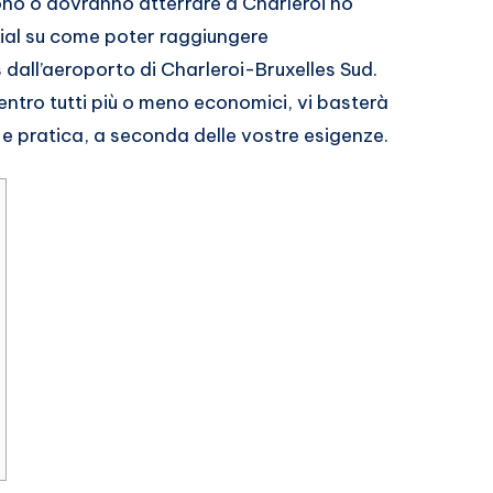
vono o dovranno atterrare a Charleroi ho
rial su come poter raggiungere
s dall’aeroporto di Charleroi-Bruxelles Sud.
entro tutti più o meno economici, vi basterà
 e pratica, a seconda delle vostre esigenze.