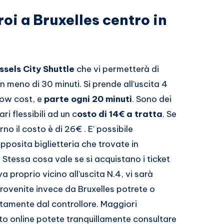
oi a Bruxelles centro in
ssels City Shuttle
che vi permetterà di
in meno di 30 minuti. Si prende all’uscita 4
low cost, e
parte ogni 20 minuti
. Sono dei
i flessibili ad un c
osto di 14€ a tratta
. Se
rno il costo è di 26€ . E’ possibile
 apposita biglietteria che trovate in
tessa cosa vale se si acquistano i ticket
va proprio vicino all’uscita N.4, vi sarà
rovenite invece da Bruxelles potrete o
ettamente dal controllore. Maggiori
etto online potete tranquillamente consultare