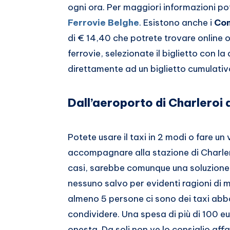
ogni ora. Per maggiori informazioni pote
Ferrovie Belghe
. Esistono anche i
Com
di € 14,40 che potrete trovare online o
ferrovie, selezionate il biglietto con l
direttamente ad un biglietto cumulativ
Dall’aeroporto di Charleroi a
Potete usare il taxi in 2 modi o fare un
accompagnare alla stazione di Charleroi
casi, sarebbe comunque una soluzione
nessuno salvo per evidenti ragioni di m
almeno 5 persone ci sono dei taxi ab
condividere. Una spesa di più di 100 eu
onesta. Da soli non ve lo consiglio aff