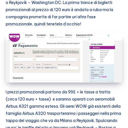
o Reykjavík – Washington DC. La prima trance di biglietti
promozionali al prezzo di 120 euro è andata a ruba ma la
compagnia promette di far partire un’altra fase
promozionale, quindi tenetela d’occhio!
I prezzi promozionali partono da 99£ + le tasse a tratta
(circa 120 euro + tasse) e saranno operati con aeromobili
Airbus A321 gamma estesa. Gli aerei WOW già esistenti della
famiglia Airbus A320 trasporteranno i passeggeri nella prima
tappa del viaggio che va da Milano a Reykjavik. Spulciando
un po’ le tariffe del sito si trovano voli Reykjavik – Boston a