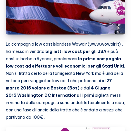
La compagnia low cost islandese Wowair (www.wowair.it) ,
ha messo in vendita
biglietti low cost per gli USA
e può
così, in barba a Ryanair, proclamarsi
la prima compagnia
low cost ad effettuare voli economici per gli Stati Uniti
.
Non si tratta certo della famigerata New York ma è una bella
vittoria per i viaggiatori low cost che potranno,
dal 27
marzo 2015 volare a Boston (Bos)
e dal
4 Giugno
2015 Washington DC International
. I primi biglietti messi
in vendita dalla compagnia sono andati letteralmente a ruba,
con una fase di lancio della tratta che è andata a prezzi che
partivano da 100€ .