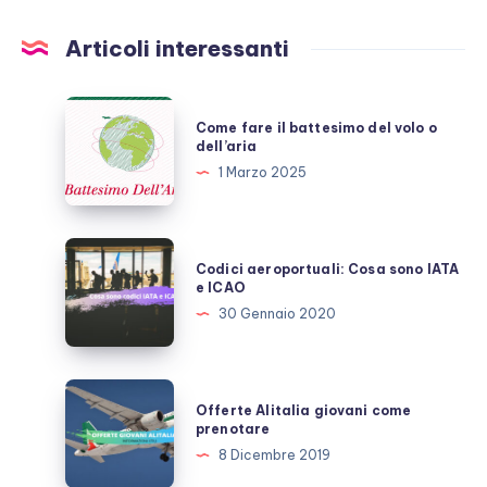
Articoli interessanti
Come
Come fare il battesimo del volo o
fare
dell’aria
il
1 Marzo 2025
battesimo
del
volo
Codici
Codici aeroportuali: Cosa sono IATA
o
aeroportuali:
e ICAO
dell’aria
Cosa
30 Gennaio 2020
sono
IATA
e
Offerte
Offerte Alitalia giovani come
ICAO
Alitalia
prenotare
giovani
8 Dicembre 2019
come