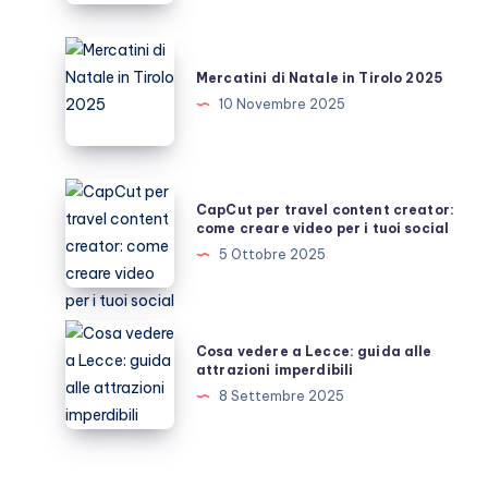
in
un
Mercatini
giorno
di
Mercatini di Natale in Tirolo 2025
Natale
10 Novembre 2025
in
Tirolo
2025
CapCut
CapCut per travel content creator:
per
come creare video per i tuoi social
travel
5 Ottobre 2025
content
creator:
come
Cosa
Cosa vedere a Lecce: guida alle
creare
vedere
attrazioni imperdibili
video
a
8 Settembre 2025
per
Lecce:
i
guida
tuoi
alle