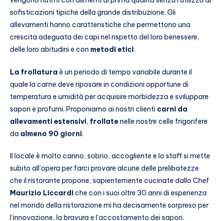
sofisticazioni tipiche della grande distribuzione. Gli
allevamenti hanno caratteristiche che permettono una
crescita adeguata dei capi nel rispetto del loro benessere,
delle loro abitudini e con
metodi etici
.
La frollatura
è un periodo di tempo variabile durante il
quale la carne deve riposare in condizioni opportune di
temperatura e umidità per acquisire morbidezza e sviluppare
sapori e profumi. Proponiamo ai nostri clienti
carni da
allevamenti estensivi
,
frollate
nelle nostre celle frigorifere
da
almeno 90 giorni
.
Il locale è molto carino, sobrio, accogliente e lo staff si mette
subito all’opera per farci provare alcune delle prelibatezze
che il ristorante propone, sapientemente cucinate dallo Chef
Maurizio Liccardi
che con i suoi oltre 30 anni di esperienza
nel mondo della ristorazione mi ha decisamente sorpreso per
l’innovazione, la bravura e l’accostamento dei sapori.