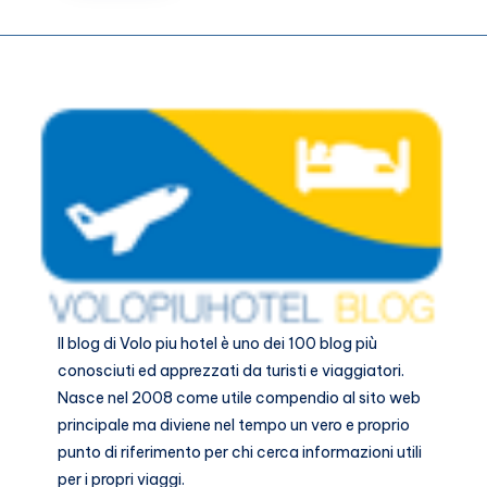
di
Copenaghen
gratis
in
PDF
Il blog di
Volo piu hotel
è uno dei 100 blog più
conosciuti ed apprezzati da turisti e viaggiatori.
Nasce nel 2008 come utile compendio al sito web
principale ma diviene nel tempo un vero e proprio
punto di riferimento per chi cerca informazioni utili
per i propri viaggi.