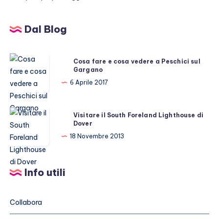
Dal Blog
Cosa
Cosa fare e cosa vedere a Peschici sul
Gargano
fare
e
6 Aprile 2017
cosa
vedere
Visitare
Visitare il South Foreland Lighthouse di
a
Dover
il
Peschici
South
18 Novembre 2013
sul
Foreland
Gargano
Lighthouse
Info utili
di
Dover
Collabora