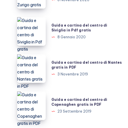
del
centro
di
Guida
Guida e cartina del centro di
Zurigo
e
Siviglia in Pdf gratis
gratis
cartina
8 Gennaio 2020
del
centro
di
Guida
Guida e cartina del centro di Nantes
Siviglia
e
gratis in PDF
in
cartina
3 Novembre 2019
Pdf
del
gratis
centro
di
Guida
Guida e cartina del centro di
Nantes
e
Copenaghen gratis in PDF
gratis
cartina
23 Settembre 2019
in
del
PDF
centro