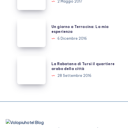
2 Maggio 2017
Castellabate
gioiello
del
Un
Un giorno a Terracina: La mia
Cilento
giorno
esperienza
a
6 Dicembre 2016
Terracina:
La
mia
La
La Rabatana di Tursi il quartiere
esperienza
Rabatana
arabo della città
di
28 Settembre 2016
Tursi
il
quartiere
arabo
della
città