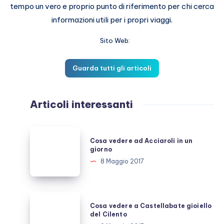
tempo un vero e proprio punto di riferimento per chi cerca
informazioni utili per i propri viaggi.
Sito Web:
Guarda tutti gli articoli
Articoli interessanti
Cosa
Cosa vedere ad Acciaroli in un
vedere
giorno
ad
8 Maggio 2017
Acciaroli
in
un
Cosa
Cosa vedere a Castellabate gioiello
giorno
vedere
del Cilento
a