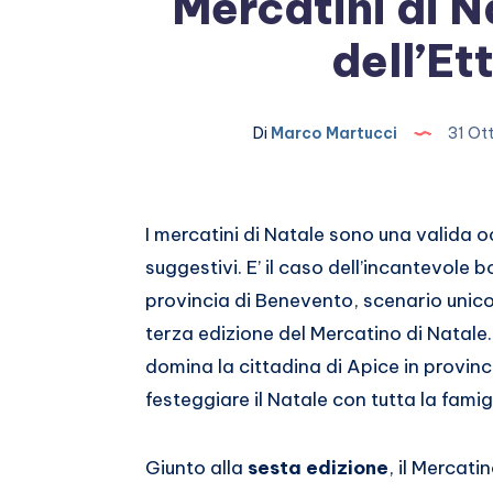
Mercatini di N
dell’Et
Di
Marco Martucci
31 Ot
Condividi
I mercatini di Natale sono una valida o
suggestivi. E’ il caso dell’incantevole
su
Condividi
provincia di Benevento, scenario unic
Facebook
su
Condividi
terza edizione del Mercatino di Natale.
domina la cittadina di Apice in provinc
Twitter
su
Condividi
festeggiare il Natale con tutta la famigl
Linkedin
su
Condividi
Giunto alla
sesta edizione
, il Mercati
Pinterest
su