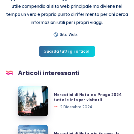
utile compendio al sito web principale ma diviene nel
tempo un vero e proprio punto di riferimento per chi cerca
informazioni utili per i propri viaggi.
Sito Web:
Guarda tutti gli articoli
Articoli interessanti
Mercatini
Mercatini di Natale a Praga 2024
di
tutte le info per visitarli
Natale
2 Dicembre 2024
a
Praga
2024
Mercatini
Mercatini di Natale in Europa : le