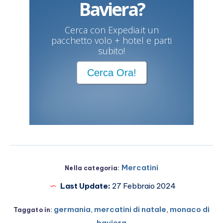
Baviera?
Cerca con Expedia.it un
pacchetto volo + hotel e parti
subito!
Cerca Ora!
Mercatini
Nella categoria:
Last Update:
27 Febbraio 2024
germania
,
mercatini di natale
,
monaco di
Taggato in:
baviera