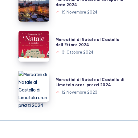
tutte
di
date 2024
le
Natale
19 Novembre 2024
info
in
per
Europa
visitarli
:
Mercatini
Mercatini di Natale al Castello
le
di
dell’Ettore 2024
date
Natale
31 Ottobre 2024
2024
al
Castello
dell’Ettore
Mercatini
Mercatini di Natale al Castello di
2024
di
Limatola orari prezzi 2024
Natale
12 Novembre 2023
al
Castello
di
Limatola
orari
prezzi