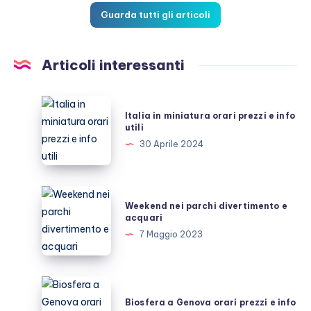
Guarda tutti gli articoli
Articoli interessanti
Italia
Italia in miniatura orari prezzi e info
in
utili
miniatura
30 Aprile 2024
orari
prezzi
e
Weekend
Weekend nei parchi divertimento e
info
nei
acquari
utili
parchi
7 Maggio 2023
divertimento
e
acquari
Biosfera
a
Biosfera a Genova orari prezzi e info