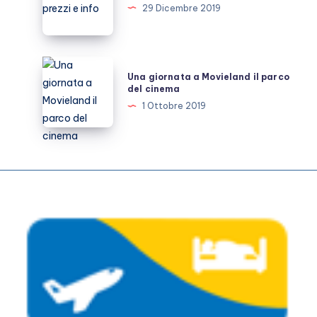
Genova
29 Dicembre 2019
orari
prezzi
e
Una
Una giornata a Movieland il parco
info
giornata
del cinema
a
1 Ottobre 2019
Movieland
il
parco
del
cinema