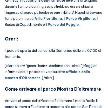
Kennedy. In occasione delle numerose fiere che si tengono
durante l’anno alcuni ingressi potrebbero essere chiusi o
l’ingresso al parco potrebbe essere inibito. A Napoli si trovano
tanti parchi tra cui
Villa Floridiana
, il
Parco Virgiliano
, il
Bosco di Capodimonte e il
Parco del Poggio
.
Orari:
Il parco è aperto dal Lunedì alla Domenica dalle ore 07.00 al
tramonto.
[alert color=”green” icon=”exclamation-circle”]Maggiori
informazioni le potete trovare sul
sito ufficiale della
mostra d’Oltremare
. [/alert]
Come arrivare al parco Mostra D’oltremare
Arrivare al parco della Mostra d?oltremare è molto facile. Il
parco si trova a Fuorigrotta accanto allo stadio San Paolo di