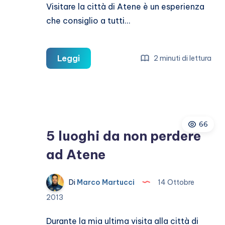
Visitare la città di Atene è un esperienza
che consiglio a tutti…
Tempio
Leggi
2 minuti di lettura
di
Zeus
Olimpio
ad
66
Atene
5 luoghi da non perdere
orari
ad Atene
e
prezzi
Di
Marco Martucci
14 Ottobre
2013
Durante la mia ultima visita alla città di