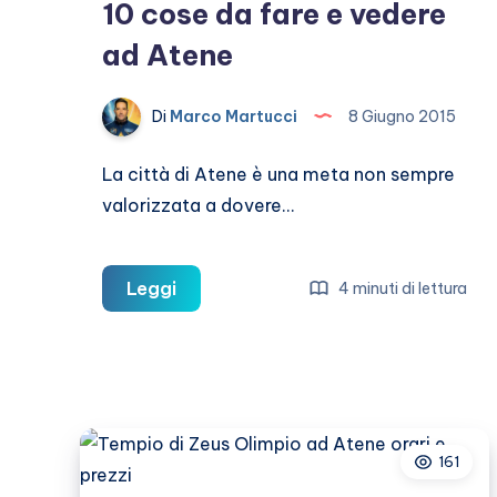
10 cose da fare e vedere
ad Atene
Di
Marco Martucci
8 Giugno 2015
La città di Atene è una meta non sempre
valorizzata a dovere…
10
Leggi
4 minuti di lettura
cose
da
fare
e
vedere
161
ad