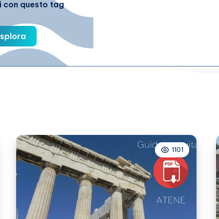
li con questo tag
splora
1101