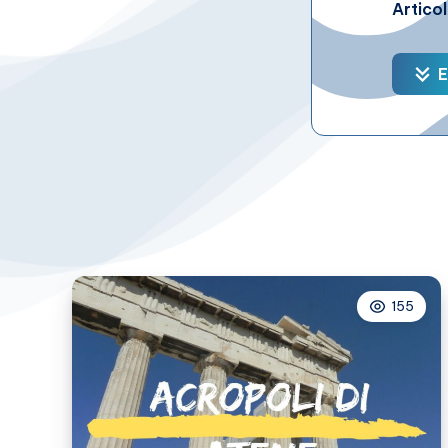
Artico
E
155