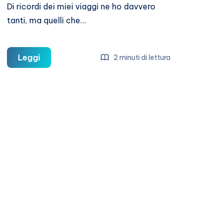
Di ricordi dei miei viaggi ne ho davvero
tanti, ma quelli che…
5
Leggi
2 minuti di lettura
ricordi
dell’Acropoli
di
Atene
in
foto