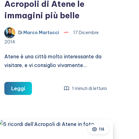
Acropoli di Atene le
immagini più belle
Di
Marco Martucci
17 Dicembre
2014
Atene è una città molto interessante da
visitare, e vi consiglio vivamente…
Acropoli
Leggi
1 minuti di lettura
di
Atene
le
immagini
114
più