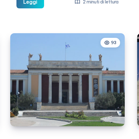
Guida
Leggi
2 minuti di lettura
di
Atene
con
cartina
93
del
centro