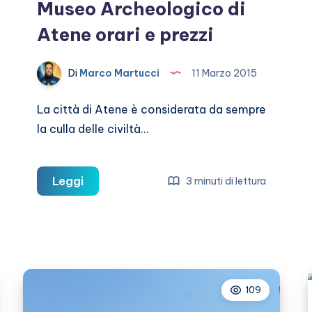
Museo Archeologico di
Atene orari e prezzi
Di
Marco Martucci
11 Marzo 2015
La città di Atene è considerata da sempre
la culla delle civiltà…
Museo
Leggi
3 minuti di lettura
Archeologico
di
Atene
orari
e
109
prezzi