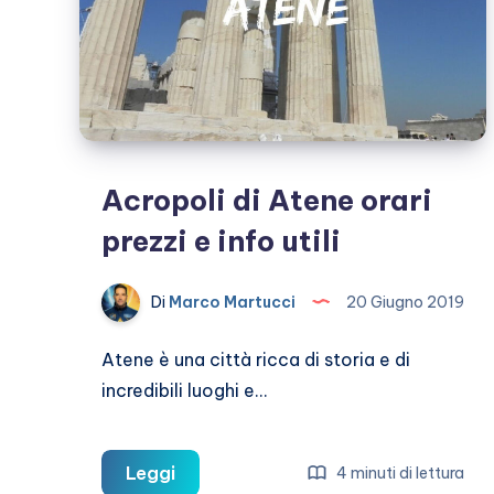
Acropoli di Atene orari
prezzi e info utili
Di
Marco Martucci
20 Giugno 2019
Atene è una città ricca di storia e di
incredibili luoghi e…
Acropoli
Leggi
4 minuti di lettura