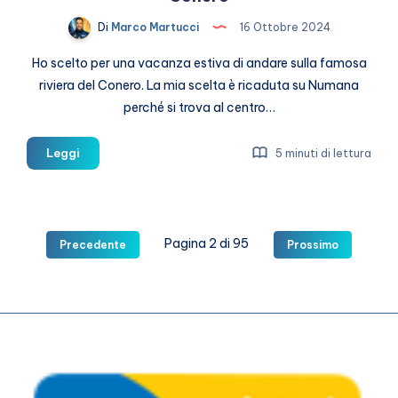
Di
Marco Martucci
16 Ottobre 2024
Ho scelto per una vacanza estiva di andare sulla famosa
riviera del Conero. La mia scelta è ricaduta su Numana
perché si trova al centro…
Cosa
Leggi
5 minuti di lettura
vedere
a
Numana
sulla
Pagina 2 di 95
Precedente
Prossimo
riviera
del
Conero