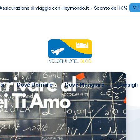
Assicurazione di viaggio con Heymondo.it - Sconto del 10%
Vai
si
Dove Dormire
Dove Mangiare
Consigli