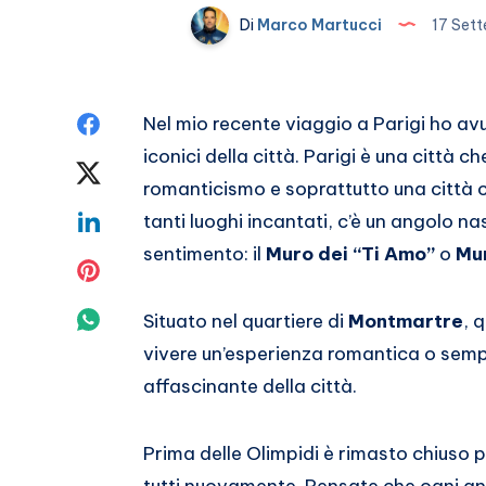
Di
Marco Martucci
17 Set
Condividi
Nel mio recente viaggio a Parigi ho avu
iconici della città. Parigi è una città c
su
Condividi
romanticismo e soprattutto una città c
Facebook
su
Condividi
tanti luoghi incantati, c’è un angolo 
sentimento: il
Muro dei “Ti Amo”
o
Mur
Twitter
su
Condividi
Linkedin
su
Condividi
Situato nel quartiere di
Montmartre
, 
vivere un’esperienza romantica o sem
Pinterest
su
affascinante della città.
Whatsapp
Prima delle Olimpidi è rimasto chiuso p