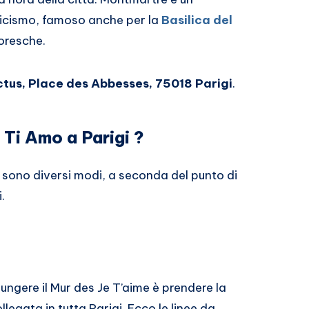
nticismo, famoso anche per la
Basilica del
toresche.
tus, Place des Abbesses, 75018 Parigi
.
 Ti Amo a Parigi ?
i sono diversi modi, a seconda del punto di
.
ungere il Mur des Je T’aime è prendere la
legata in tutta Parigi. Ecco le linee da