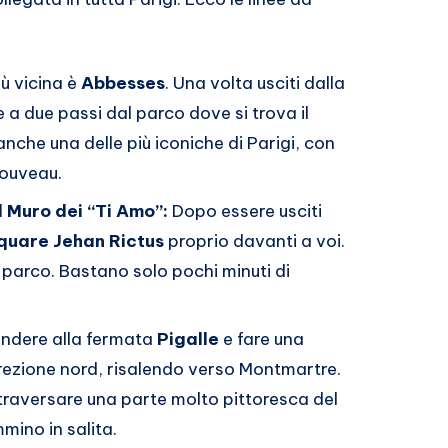
iù vicina è
Abbesses
. Una volta usciti dalla
 a due passi dal parco dove si trova il
nche una delle più iconiche di Parigi, con
Nouveau.
 Muro dei “Ti Amo”:
Dopo essere usciti
quare Jehan Rictus
proprio davanti a voi.
to parco. Bastano solo pochi minuti di
endere alla fermata
Pigalle
e fare una
irezione nord, risalendo verso Montmartre.
ttraversare una parte molto pittoresca del
mino in salita.