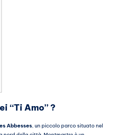
dei “Ti Amo” ?
es Abbesses
, un piccolo parco situato nel
 a nord della città. Montmartre è un