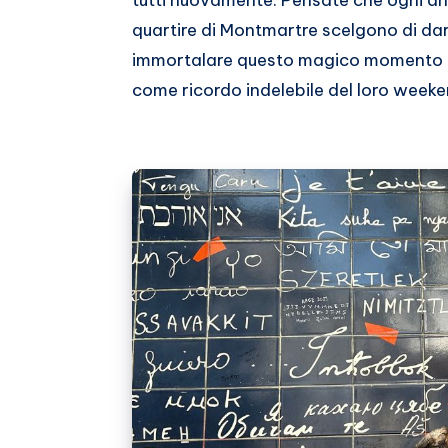
tutti nuovamente. Pensate che ogni anno
quartire di Montmartre scelgono di dar
immortalare questo magico momento co
come ricordo indelebile del loro weeke