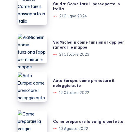
Guida: Come fare il passaporto in
Come
Italia
fare
21 Giugno 2024
il
passaporto
in
ViaMichelin
ViaMichelin come funziona l’app per
Italia
come
itinerari e mappe
funziona
21 Ottobre 2023
l’app
per
itinerari
Auto
Auto Europe: come prenotare il
e
Europe:
noleggio auto
mappe
come
12 Ottobre 2022
prenotare
il
noleggio
Come
auto
preparare
Come preparare la valigia perfetta
la
10 Agosto 2022