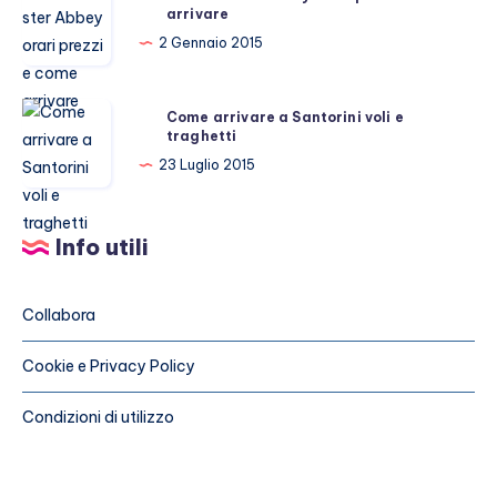
arrivare
Abbey
orari
2 Gennaio 2015
prezzi
e
Come
Come arrivare a Santorini voli e
come
traghetti
arrivare
arrivare
a
23 Luglio 2015
Santorini
voli
Info utili
e
traghetti
Collabora
Cookie e Privacy Policy
Condizioni di utilizzo