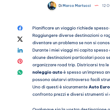
Di
Marco Martucci
12 O
Condividi
Pianificare un viaggio richiede spess
Raggiungere diverse destinazioni o rag
su
Condividi
diventare un problema se non si conos
Facebook
su
Condividi
Durante i miei viaggi mi capita spesso
alcune destinazioni particolari poco se
Twitter
su
Condividi
organizzare road trip. Districarsi tra le
Linkedin
su
Condividi
noleggio auto
è spesso un’impresa ard
possono aiutarvi attraverso facili stru
Pinterest
su
Uno di questi è sicuramente
Auto Eur
Whatsapp
confronto prezzi e diversi strumenti vi 
Qualunque sia la vostra destinazione o