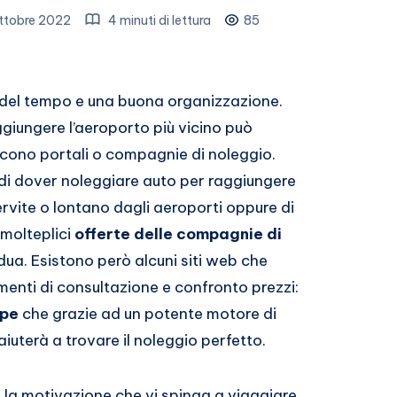
ttobre 2022
4 minuti di lettura
85
o del tempo e una buona organizzazione.
giungere l’aeroporto più vicino può
cono portali o compagnie di noleggio.
 di dover noleggiare auto per raggiungere
rvite o lontano dagli aeroporti oppure di
 molteplici
offerte delle compagnie di
ua. Esistono però alcuni siti web che
menti di consultazione e confronto prezzi:
ope
che grazie ad un potente motore di
aiuterà a trovare il noleggio perfetto.
 la motivazione che vi spinga a viaggiare,