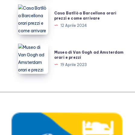
prezzi
Casa
Casa Batllò a Barcellona orari
e
Batllò
prezzi e come arrivare
come
a
12 Aprile 2024
arrivare
Barcellona
orari
prezzi
Museo
Museo di Van Gogh ad Amsterdam
e
di
orari e prezzi
come
Van
19 Aprile 2023
arrivare
Gogh
ad
Amsterdam
orari
e
prezzi