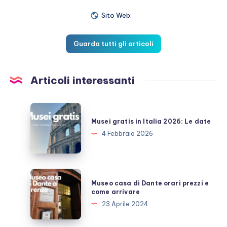
Sito Web:
Guarda tutti gli articoli
Articoli interessanti
Musei
gratis
Musei gratis in Italia 2026: Le date
in
4 Febbraio 2026
Italia
2026:
Le
Museo
Museo casa di Dante orari prezzi e
date
casa
come arrivare
di
23 Aprile 2024
Dante
orari