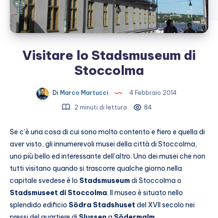
Visitare lo Stadsmuseum di
Stoccolma
Di
Marco Martucci
4 Febbraio 2014
2 minuti di lettura
84
Se c’è una cosa di cui sono molto contento e fiero e quella di
aver visto, gli innumerevoli musei della città di Stoccolma,
uno più bello ed interessante dell’altro. Uno dei musei che non
tutti visitano quando si trascorre qualche giorno nella
capitale svedese è lo
Stadsmuseum
di Stoccolma o
Stadsmuseet
di Stoccolma
. Il museo è situato nello
splendido edificio
Södra Stadshuset
del XVII secolo nei
pressi del quartiere di
Slussen
a
Södermalm
.