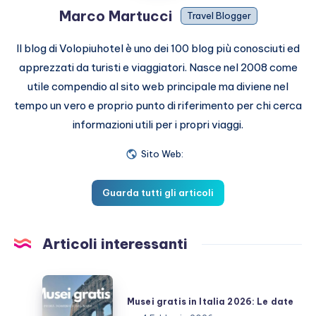
Marco Martucci
Travel Blogger
Il blog di Volopiuhotel è uno dei 100 blog più conosciuti ed
apprezzati da turisti e viaggiatori. Nasce nel 2008 come
utile compendio al sito web principale ma diviene nel
tempo un vero e proprio punto di riferimento per chi cerca
informazioni utili per i propri viaggi.
Sito Web:
Guarda tutti gli articoli
Articoli interessanti
Musei
gratis
Musei gratis in Italia 2026: Le date