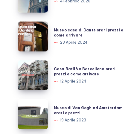
in
4 Febbraio 2026
Italia
2026:
Le
Museo
Museo casa di Dante orari prezzi e
date
casa
come arrivare
di
23 Aprile 2024
Dante
orari
prezzi
Casa
Casa Batllò a Barcellona orari
e
Batllò
prezzi e come arrivare
come
a
12 Aprile 2024
arrivare
Barcellona
orari
prezzi
Museo
Museo di Van Gogh ad Amsterdam
e
di
orari e prezzi
come
Van
19 Aprile 2023
arrivare
Gogh
ad