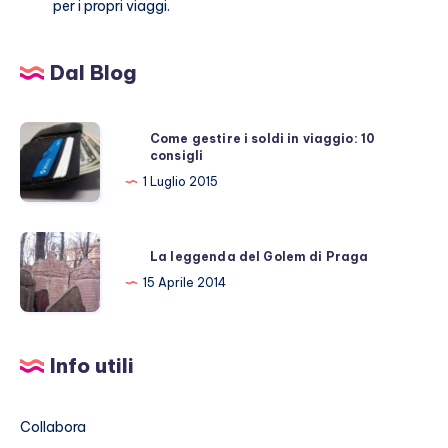
per i propri viaggi.
Dal Blog
Come
Come gestire i soldi in viaggio: 10
consigli
gestire
i
1 Luglio 2015
soldi
in
La
viaggio:
La leggenda del Golem di Praga
leggenda
10
15 Aprile 2014
del
consigli
Golem
di
Info utili
Praga
Collabora