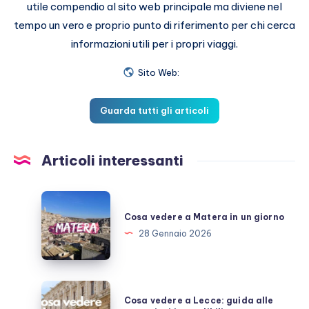
utile compendio al sito web principale ma diviene nel
tempo un vero e proprio punto di riferimento per chi cerca
informazioni utili per i propri viaggi.
Sito Web:
Guarda tutti gli articoli
Articoli interessanti
Cosa
vedere
Cosa vedere a Matera in un giorno
a
28 Gennaio 2026
Matera
in
un
Cosa
Cosa vedere a Lecce: guida alle
giorno
vedere