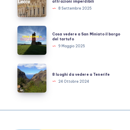
attrazioni imperdibili
a
8 Settembre 2025
Lecce:
guida
alle
Cosa
Cosa vedere a San Miniato il borgo
attrazioni
vedere
del tartufo
imperdibili
a
9 Maggio 2025
San
Miniato
il
8
borgo
luoghi
8 luoghi da vedere a Tenerife
del
da
24 Ottobre 2024
tartufo
vedere
a
Tenerife