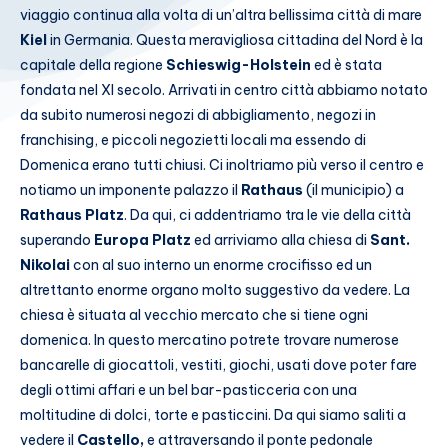
viaggio continua alla volta di un’altra bellissima città di mare
Kiel
in Germania. Questa meravigliosa cittadina del Nord è la
capitale della regione
Schieswig-Holstein
ed è stata
fondata nel XI secolo. Arrivati in centro città abbiamo notato
da subito numerosi negozi di abbigliamento, negozi in
franchising, e piccoli negozietti locali ma essendo di
Domenica erano tutti chiusi. Ci inoltriamo più verso il centro e
notiamo un imponente palazzo il
Rathaus
(il municipio) a
Rathaus Platz
. Da qui, ci addentriamo tra le vie della città
superando
Europa Platz
ed arriviamo alla chiesa di
Sant.
Nikolai
con
al suo interno un enorme crocifisso ed un
altrettanto enorme organo molto suggestivo da vedere. La
chiesa è situata al vecchio mercato che si tiene ogni
domenica. In questo mercatino potrete trovare numerose
bancarelle di giocattoli, vestiti, giochi, usati dove poter fare
degli ottimi affari e un bel bar-pasticceria con una
moltitudine di dolci, torte e pasticcini. Da qui siamo saliti a
vedere il
Castello,
e attraversando il ponte pedonale