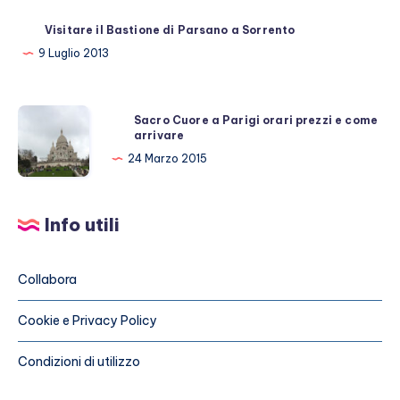
Visitare il Bastione di Parsano a Sorrento
9 Luglio 2013
Sacro
Sacro Cuore a Parigi orari prezzi e come
arrivare
Cuore
a
24 Marzo 2015
Parigi
orari
Info utili
prezzi
e
come
Collabora
arrivare
Cookie e Privacy Policy
Condizioni di utilizzo