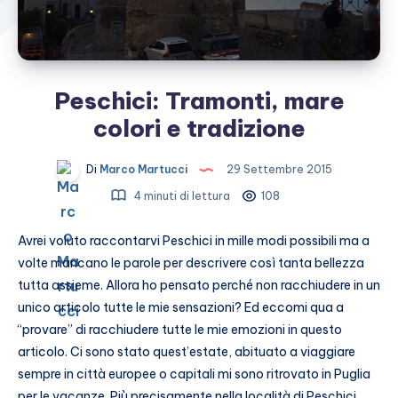
Peschici: Tramonti, mare
colori e tradizione
Di
Marco Martucci
29 Settembre 2015
4 minuti di lettura
108
Avrei voluto raccontarvi Peschici in mille modi possibili ma a
volte mancano le parole per descrivere così tanta bellezza
tutta assieme. Allora ho pensato perché non racchiudere in un
unico articolo tutte le mie sensazioni? Ed eccomi qua a
“provare” di racchiudere tutte le mie emozioni in questo
articolo. Ci sono stato quest’estate, abituato a viaggiare
sempre in città europee o capitali mi sono ritrovato in Puglia
per le vacanze. Più precisamente nella località di Peschici