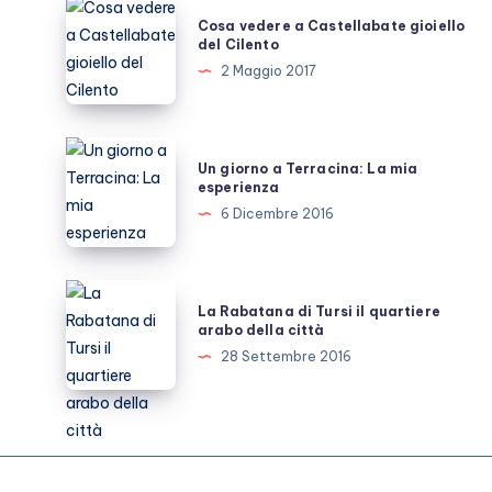
un
Cosa
Cosa vedere a Castellabate gioiello
giorno
vedere
del Cilento
a
2 Maggio 2017
Castellabate
gioiello
del
Un
Un giorno a Terracina: La mia
Cilento
giorno
esperienza
a
6 Dicembre 2016
Terracina:
La
mia
La
La Rabatana di Tursi il quartiere
esperienza
Rabatana
arabo della città
di
28 Settembre 2016
Tursi
il
quartiere
arabo
della