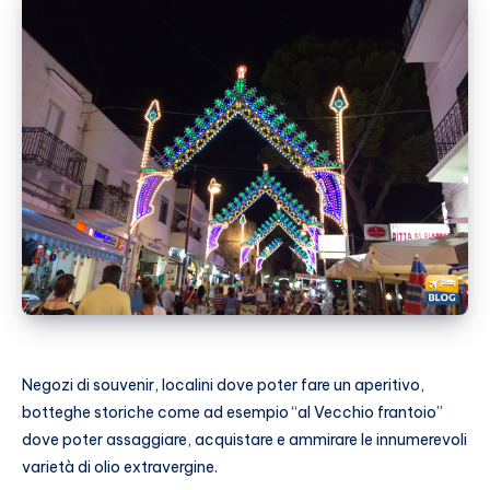
Negozi di souvenir, localini dove poter fare un aperitivo,
botteghe storiche come ad esempio “al Vecchio frantoio”
dove poter assaggiare, acquistare e ammirare le innumerevoli
varietà di olio extravergine.