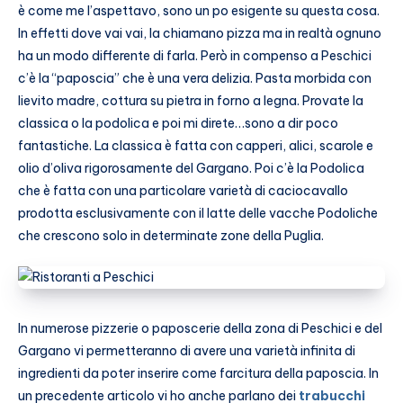
è come me l’aspettavo, sono un po esigente su questa cosa.
In effetti dove vai vai, la chiamano pizza ma in realtà ognuno
ha un modo differente di farla. Però in compenso a Peschici
c’è la “paposcia” che è una vera delizia. Pasta morbida con
lievito madre, cottura su pietra in forno a legna. Provate la
classica o la podolica e poi mi direte…sono a dir poco
fantastiche. La classica è fatta con capperi, alici, scarole e
olio d’oliva rigorosamente del Gargano. Poi c’è la Podolica
che è fatta con una particolare varietà di caciocavallo
prodotta esclusivamente con il latte delle vacche Podoliche
che crescono solo in determinate zone della Puglia.
In numerose pizzerie o paposcerie della zona di Peschici e del
Gargano vi permetteranno di avere una varietà infinita di
ingredienti da poter inserire come farcitura della paposcia. In
un precedente articolo vi ho anche parlano dei
trabucchi