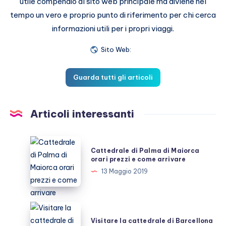
utile compendio al sito web principale ma diviene nel
tempo un vero e proprio punto di riferimento per chi cerca
informazioni utili per i propri viaggi.
Sito Web:
Guarda tutti gli articoli
Articoli interessanti
Cattedrale
Cattedrale di Palma di Maiorca
di
orari prezzi e come arrivare
Palma
13 Maggio 2019
di
Maiorca
orari
Visitare
prezzi
la
Visitare la cattedrale di Barcellona