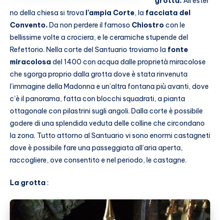
grotta.
All’ester
no della chiesa si trova
l’ampia Corte
, la
facciata del
Convento.
Da non perdere
il famoso
Chiostro
con le
bellissime volte a crociera, e le ceramiche stupende del
Refettorio. Nella corte del Santuario troviamo la
fonte
miracolosa
del 1400 con acqua dalle proprietà miracolose
che sgorga proprio dalla grotta dove è stata rinvenuta
l’immagine della Madonna e un’altra fontana più avanti, dove
c’è il panorama, fatta con blocchi squadrati, a pianta
ottagonale con pilastrini sugli angoli. Dalla corte è possibile
godere di una splendida veduta delle colline che circondano
la zona. Tutto attorno al Santuario vi sono enormi castagneti
dove è possibile fare una passeggiata all’aria aperta,
raccogliere, ove consentito e nel periodo, le castagne.
La grotta
: