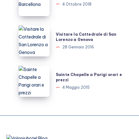
e
cattedrale
4 Ottobre 2018
come
di
arrivare
Barcellona
Visitare
Visitare la Cattedrale di San
la
Lorenzo a Genova
Cattedrale
28 Gennaio 2016
di
San
Lorenzo
Sainte
Sainte Chapelle a Parigi orari e
a
Chapelle
prezzi
Genova
a
4 Maggio 2015
Parigi
orari
e
prezzi