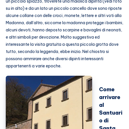
un piccolo spiazzo, troverete una maiolica dipinta (vedi foto
su in alto) e da un lato un piccolo cancello dove sono riposte
alcune collane con delle croci, monete, lettere e altri voti alla
Madonna, dall’altro, siccome la madonna protegge i bambini,
alcuni devoti, hanno deposto scarpine e bavaglini di neonati,
e altri simboli per devozione. Molto suggestiva ed
interessante la visita gratuita a questa piccola grotta dove
tutto, secondo la leggenda, ebbe inizio. Nel chiostro si
possono ammirare anche diversi dipinti interessanti
appartenenti a varie epoche.
Come
arrivare
al
Santuari
o di
Santa