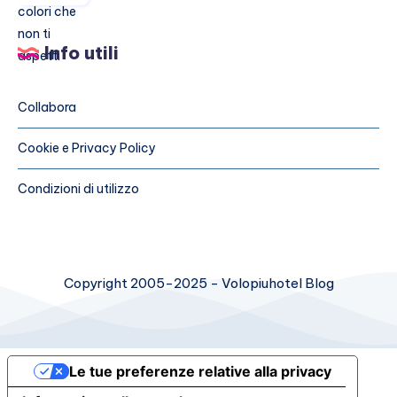
a
a
Nizza
Procida
Info utili
i
colori
che
Collabora
non
ti
Cookie e Privacy Policy
aspetti
Condizioni di utilizzo
Copyright 2005-2025 - Volopiuhotel Blog
Le tue preferenze relative alla privacy