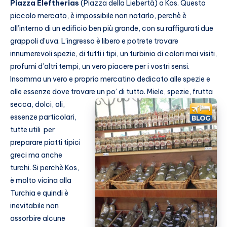
Piazza Eleftherias
(Piazza della Liebertà) a Kos. Questo
piccolo mercato, è impossibile non notarlo, perchè è
all’interno di un edificio ben più grande, con su raffigurati due
grappoli d’uva. L’ingresso è libero e potrete trovare
innumerevoli spezie, di tutti i tipi, un turbinio di colori mai visiti,
profumi d’altri tempi, un vero piacere per i vostri sensi.
Insomma un vero e proprio mercatino dedicato alle spezie e
alle essenze dove trovare un po’ di tutto.
Miele, spezie, frutta
secca, dolci, oli,
essenze particolari,
tutte utili per
preparare piatti tipici
greci ma anche
turchi. Si perchè Kos,
è molto vicina alla
Turchia e quindi è
inevitabile non
assorbire alcune