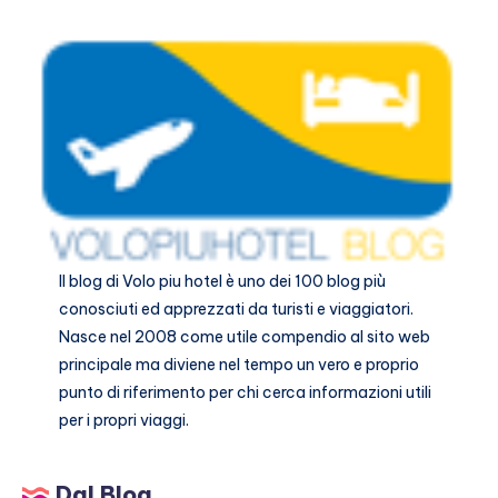
prezzi
2024
Il blog di
Volo piu hotel
è uno dei 100 blog più
conosciuti ed apprezzati da turisti e viaggiatori.
Nasce nel 2008 come utile compendio al sito web
principale ma diviene nel tempo un vero e proprio
punto di riferimento per chi cerca informazioni utili
per i propri viaggi.
Dal Blog