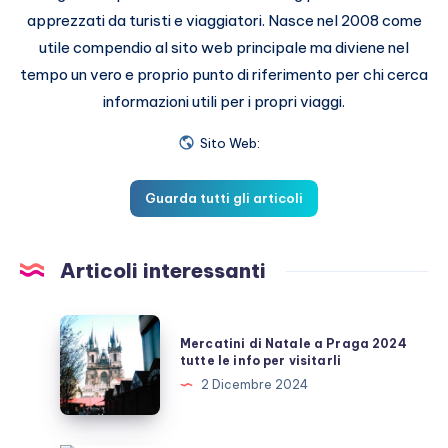
apprezzati da turisti e viaggiatori. Nasce nel 2008 come
utile compendio al sito web principale ma diviene nel
tempo un vero e proprio punto di riferimento per chi cerca
informazioni utili per i propri viaggi.
Sito Web:
Guarda tutti gli articoli
Articoli interessanti
Mercatini
Mercatini di Natale a Praga 2024
di
tutte le info per visitarli
Natale
2 Dicembre 2024
a
Praga