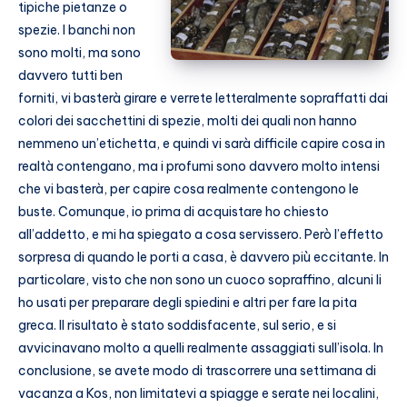
tipiche pietanze o
spezie. I banchi non
sono molti, ma sono
davvero tutti ben
forniti, vi basterà girare e verrete letteralmente sopraffatti dai
colori dei sacchettini di spezie, molti dei quali non hanno
nemmeno un’etichetta, e quindi vi sarà difficile capire cosa in
realtà contengano, ma i profumi sono davvero molto intensi
che vi basterà, per capire cosa realmente contengono le
buste. Comunque, io prima di acquistare ho chiesto
all’addetto, e mi ha spiegato a cosa servissero. Però l’effetto
sorpresa di quando le porti a casa, è davvero più eccitante. In
particolare, visto che non sono un cuoco sopraffino, alcuni li
ho usati per preparare degli spiedini e altri per fare la pita
greca. Il risultato è stato soddisfacente, sul serio, e si
avvicinavano molto a quelli realmente assaggiati sull’isola. In
conclusione, se avete modo di trascorrere una settimana di
vacanza a Kos, non limitatevi a spiagge e serate nei localini,