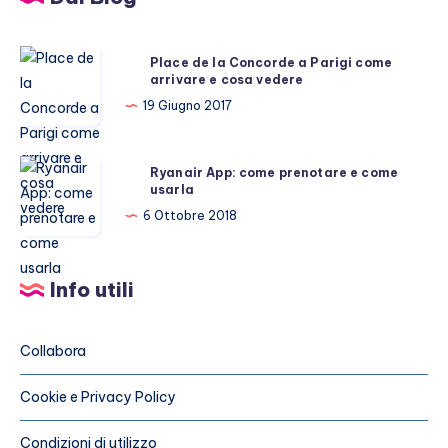
Place
Place de la Concorde a Parigi come
arrivare e cosa vedere
de
la
19 Giugno 2017
Concorde
a
Ryanair
Ryanair App: come prenotare e come
Parigi
usarla
App:
come
come
6 Ottobre 2018
arrivare
prenotare
e
e
cosa
Info utili
come
vedere
usarla
Collabora
Cookie e Privacy Policy
Condizioni di utilizzo