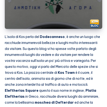
L’isola di Kos perla del
Dodecanneso
, è anche un luogo che
racchiude innumerevoli bellezze e luoghi molto interessanti
da visitare. Su questo blog vi ho spesse volte parlato degli
innumerevoli luoghi da vedere e da visitare per rendere la
vostra vacanza sull’isola un po’ più attiva e variegata. Per
questo motivo, oggi vi parlo del Mercato delle spezie che si
trova a Kos. La piazza centrale di
Kos Town
è il cuore, il
centro dell’isola, animata sia di giorno che di notte, ed è
anche zona interdetta al traffico di auto e motocicli.
Eleftherias Square
questo il suo nome in inglese,
Platìa
Eleftherias
in Greco, racchiude diversi luoghi da ammirare,
come la bellissima
moschea di Defterdar
ed anche la