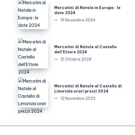
2024
Mercatini
Mercatini di Natale in Europa : le
tutte
di
date 2024
le
Natale
19 Novembre 2024
info
in
per
Europa
visitarli
:
Mercatini
Mercatini di Natale al Castello
le
di
dell’Ettore 2024
date
Natale
31 Ottobre 2024
2024
al
Castello
dell’Ettore
Mercatini
Mercatini di Natale al Castello di
2024
di
Limatola orari prezzi 2024
Natale
12 Novembre 2023
al
Castello
di
Limatola
orari