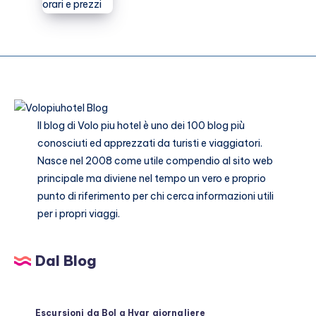
arrivare
Gogh
ad
Amsterdam
orari
e
prezzi
Il blog di
Volo piu hotel
è uno dei 100 blog più
conosciuti ed apprezzati da turisti e viaggiatori.
Nasce nel 2008 come utile compendio al sito web
principale ma diviene nel tempo un vero e proprio
punto di riferimento per chi cerca informazioni utili
per i propri viaggi.
Dal Blog
Escursioni da Bol a Hvar giornaliere