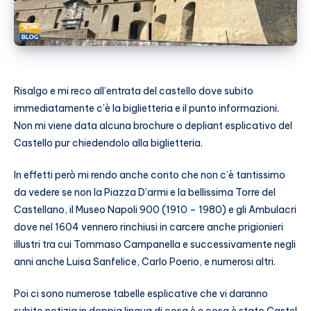
Risalgo e mi reco all’entrata del castello dove subito
immediatamente c’è la biglietteria e il punto informazioni.
Non mi viene data alcuna brochure o depliant esplicativo del
Castello pur chiedendolo alla biglietteria.
In effetti però mi rendo anche conto che non c’è tantissimo
da vedere se non la Piazza D’armi e la bellissima Torre del
Castellano, il Museo Napoli 900 (1910 – 1980) e gli Ambulacri
dove nel 1604 vennero rinchiusi in carcere anche prigionieri
illustri tra cui Tommaso Campanella e successivamente negli
anni anche Luisa Sanfelice, Carlo Poerio, e numerosi altri.
Poi ci sono numerose tabelle esplicative che vi daranno
subito notizia in doppia lingua di cosa è e cosa è stato Castel