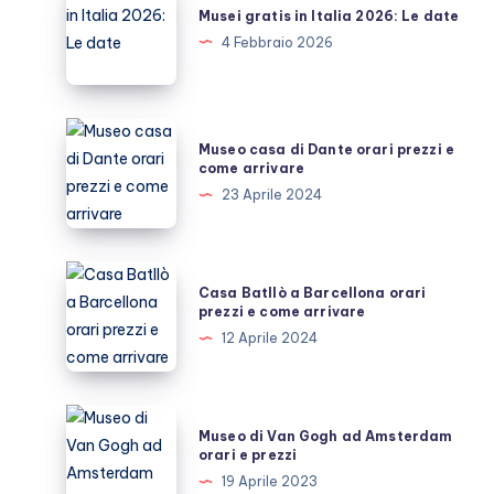
gratis
Musei gratis in Italia 2026: Le date
in
4 Febbraio 2026
Italia
2026:
Le
Museo
Museo casa di Dante orari prezzi e
date
casa
come arrivare
di
23 Aprile 2024
Dante
orari
prezzi
Casa
Casa Batllò a Barcellona orari
e
Batllò
prezzi e come arrivare
come
a
12 Aprile 2024
arrivare
Barcellona
orari
prezzi
Museo
Museo di Van Gogh ad Amsterdam
e
di
orari e prezzi
come
Van
19 Aprile 2023