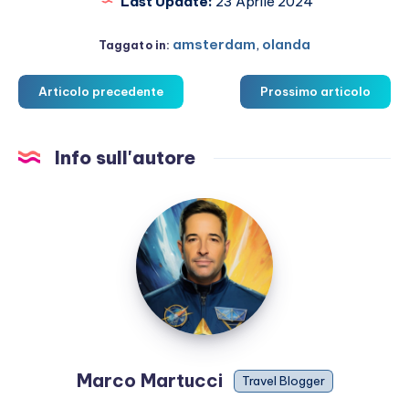
Last Update:
23 Aprile 2024
amsterdam
,
olanda
Taggato in:
Articolo precedente
Prossimo articolo
Info sull'autore
Marco
Martucci
Marco Martucci
Travel Blogger