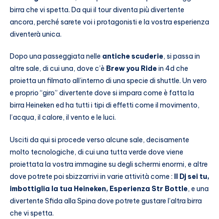
birra che vi spetta. Da qui il tour diventa più divertente
ancora, perché sarete voi i protagonisti e la vostra esperienza
diventerà unica.
Dopo una passeggiata nelle
antiche scuderie
, si passa in
altre sale, di cui una, dove c’è
Brew you Ride
in 4d che
proietta un filmato all’interno di una specie di shuttle. Un vero
e proprio “giro” divertente dove si impara come è fatta la
birra Heineken ed ha tutti i tipi di effetti come il movimento,
l’acqua, il calore, il vento e le luci.
Usciti da qui si procede verso alcune sale, decisamente
molto tecnologiche, di cui una tutta verde dove viene
proiettata la vostra immagine su degli schermi enormi, e altre
dove potrete poi sbizzarrivi in varie attività come :
Il Dj sei tu,
imbottiglia la tua Heineken, Esperienza Str Bottle
, e una
divertente Sfida alla Spina dove potrete gustare l’altra birra
che vi spetta.