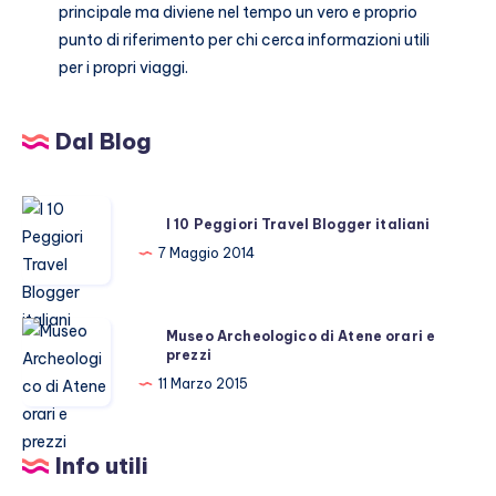
principale ma diviene nel tempo un vero e proprio
punto di riferimento per chi cerca informazioni utili
per i propri viaggi.
Dal Blog
I
I 10 Peggiori Travel Blogger italiani
10
7 Maggio 2014
Peggiori
Travel
Blogger
Museo
Museo Archeologico di Atene orari e
italiani
prezzi
Archeologico
di
11 Marzo 2015
Atene
orari
Info utili
e