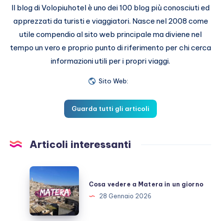
Il blog di Volopiuhotel è uno dei 100 blog più conosciuti ed
apprezzati da turisti e viaggiatori. Nasce nel 2008 come
utile compendio al sito web principale ma diviene nel
tempo un vero e proprio punto di riferimento per chi cerca
informazioni utili per i propri viaggi.
Sito Web:
Guarda tutti gli articoli
Articoli interessanti
Cosa
vedere
Cosa vedere a Matera in un giorno
a
28 Gennaio 2026
Matera
in