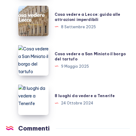
un
Cosa
Cosa vedere a Lecce: guida alle
giorno
vedere
attrazioni imperdibili
a
8 Settembre 2025
Lecce:
guida
alle
Cosa
Cosa vedere a San Miniato il borgo
attrazioni
vedere
del tartufo
imperdibili
a
9 Maggio 2025
San
Miniato
il
8
borgo
luoghi
8 luoghi da vedere a Tenerife
del
da
24 Ottobre 2024
tartufo
vedere
a
Tenerife
Commenti