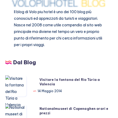
Il blog di
Volo piu hotel
è uno dei 100 blog più
conosciuti ed apprezzati da turisti e viaggiatori.
Nasce nel 2008 come utile compendio al sito web
principale ma diviene nel tempo un vero e proprio
punto di riferimento per chi cerca informazioni utili
per i propri viaggi.
Dal Blog
Visitare
Visitare la fontana del Rio Tùria a
Valencia
la
fontana
14 Maggio 2014
del
Rio
Nationalmuseet
Nationalmuseet di Copenaghen orari e
Tùria
prezzi
di
a