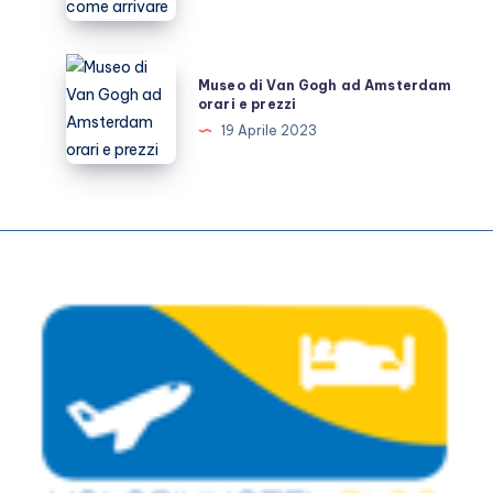
Barcellona
orari
prezzi
Museo
Museo di Van Gogh ad Amsterdam
e
di
orari e prezzi
come
Van
19 Aprile 2023
arrivare
Gogh
ad
Amsterdam
orari
e
prezzi