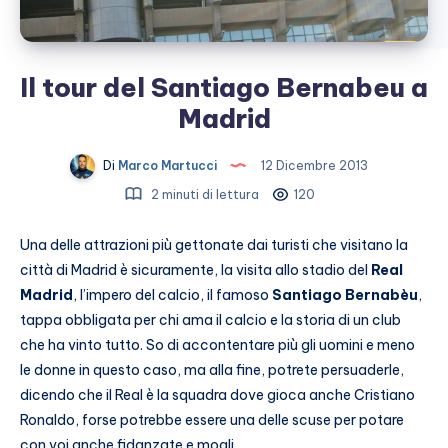
Il tour del Santiago Bernabeu a
Madrid
Di
Marco Martucci
12 Dicembre 2013
2 minuti di lettura
120
Una delle attrazioni più gettonate dai turisti che visitano la
città di Madrid è sicuramente, la visita allo stadio del
Real
Madrid
, l’impero del calcio, il famoso
Santiago Bernabèu
,
tappa obbligata per chi ama il calcio e la storia di un club
che ha vinto tutto. So di accontentare più gli uomini e meno
le donne in questo caso, ma alla fine, potrete persuaderle,
dicendo che il Real è la squadra dove gioca anche Cristiano
Ronaldo, forse potrebbe essere una delle scuse per potare
con voi anche fidanzate e mogli.