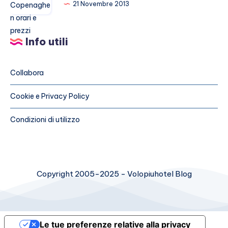
Copenaghen
21 Novembre 2013
Valencia
orari
e
Info utili
prezzi
Collabora
Cookie e Privacy Policy
Condizioni di utilizzo
Copyright 2005-2025 - Volopiuhotel Blog
Le tue preferenze relative alla privacy