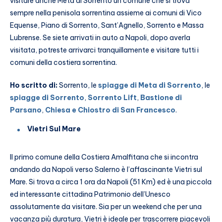
visitare anche Meta di Sorrento un comune che si trova
sempre nella penisola sorrentina assieme ai comuni di Vico
Equense, Piano di Sorrento, Sant’Agnello, Sorrento e Massa
Lubrense. Se siete arrivati in auto a Napoli, dopo averla
visitata, potreste arrivarci tranquillamente e visitare tutti i
comuni della costiera sorrentina.
Ho scritto di:
Sorrento, le
spiagge di Meta di Sorrento
, le
spiagge di Sorrento
,
Sorrento Lift
,
Bastione di
Parsano
,
Chiesa e Chiostro di San Francesco
.
Vietri Sul Mare
Il primo comune della Costiera Amalfitana che si incontra
andando da Napoli verso Salerno è l’affascinante Vietri sul
Mare. Si trova a circa 1 ora da Napoli (51 Km) ed è una piccola
ed interessante cittadina Patrimonio dell’Unesco
assolutamente da visitare. Sia per un weekend che per una
vacanza più duratura, Vietri è ideale per trascorrere piacevoli