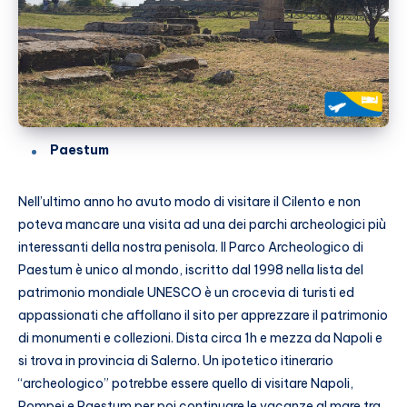
Paestum
Nell’ultimo anno ho avuto modo di visitare il Cilento e non
poteva mancare una visita ad una dei parchi archeologici più
interessanti della nostra penisola. Il Parco Archeologico di
Paestum è unico al mondo, iscritto dal 1998 nella lista del
patrimonio mondiale UNESCO è un crocevia di turisti ed
appassionati che affollano il sito per apprezzare il patrimonio
di monumenti e collezioni. Dista circa 1h e mezza da Napoli e
si trova in provincia di Salerno. Un ipotetico itinerario
“archeologico” potrebbe essere quello di visitare Napoli,
Pompei e Paestum per poi continuare le vacanze al mare tra