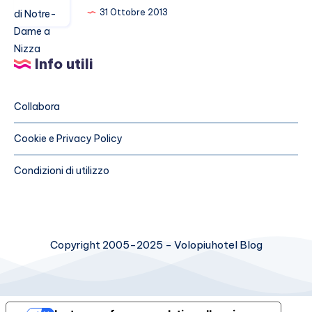
Marsiglia
basilica
31 Ottobre 2013
gratis
di
Notre-
Info utili
Dame
a
Nizza
Collabora
Cookie e Privacy Policy
Condizioni di utilizzo
Copyright 2005-2025 - Volopiuhotel Blog