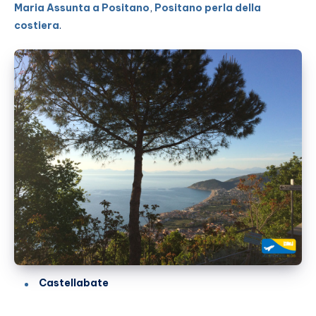
Maria Assunta a Positano
,
Positano perla della
costiera
.
Castellabate