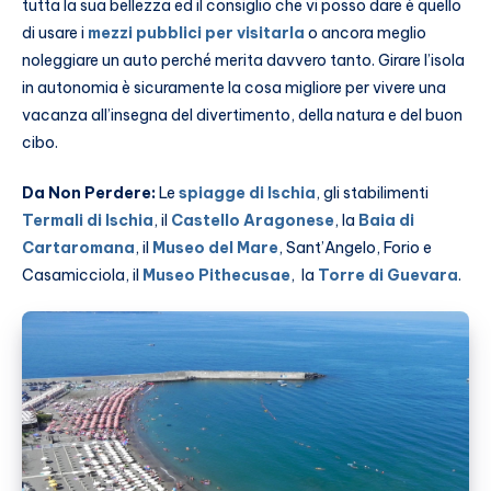
tutta la sua bellezza ed il consiglio che vi posso dare è quello
di usare i
mezzi pubblici per visitarla
o ancora meglio
noleggiare un auto perché merita davvero tanto. Girare l’isola
in autonomia è sicuramente la cosa migliore per vivere una
vacanza all’insegna del divertimento, della natura e del buon
cibo.
Da Non Perdere:
Le
spiagge di Ischia
, gli stabilimenti
Termali di Ischia
, il
Castello Aragonese
, la
Baia di
Cartaromana
, il
Museo del Mare
, Sant’Angelo, Forio e
Casamicciola, il
Museo Pithecusae
, la
Torre di Guevara
.