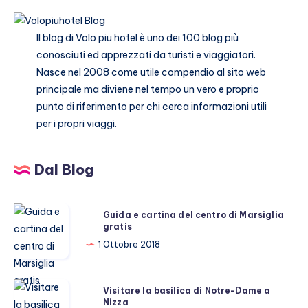
nel
2025
Il blog di
Volo piu hotel
è uno dei 100 blog più
conosciuti ed apprezzati da turisti e viaggiatori.
Nasce nel 2008 come utile compendio al sito web
principale ma diviene nel tempo un vero e proprio
punto di riferimento per chi cerca informazioni utili
per i propri viaggi.
Dal Blog
Guida
Guida e cartina del centro di Marsiglia
gratis
e
cartina
1 Ottobre 2018
del
centro
Visitare
Visitare la basilica di Notre-Dame a
di
Nizza
la