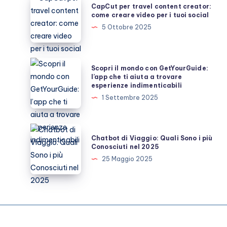
CapCut per travel content creator:
per
come creare video per i tuoi social
travel
5 Ottobre 2025
content
creator:
come
Scopri
Scopri il mondo con GetYourGuide:
creare
il
l’app che ti aiuta a trovare
esperienze indimenticabili
video
mondo
1 Settembre 2025
per
con
i
GetYourGuide:
tuoi
l’app
Chatbot
social
Chatbot di Viaggio: Quali Sono i più
che
di
Conosciuti nel 2025
ti
Viaggio:
25 Maggio 2025
aiuta
Quali
a
Sono
trovare
i
esperienze
più
indimenticabili
Conosciuti