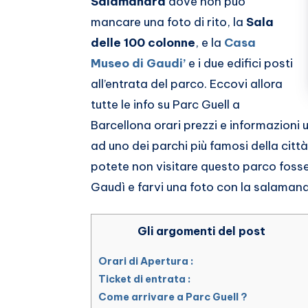
Salamandra
dove non può
mancare una foto di rito, la
Sala
delle 100 colonne
, e la
Casa
Museo di Gaudi’
e i due edifici posti
all’entrata del parco. Eccovi allora
tutte le info su Parc Guell a
Barcellona orari prezzi e informazioni ut
ad uno dei parchi più famosi della ci
potete non visitare questo parco fosse
Gaudì e farvi una foto con la salamandr
Gli argomenti del post
Orari di Apertura :
Ticket di entrata :
Come arrivare a Parc Guell ?