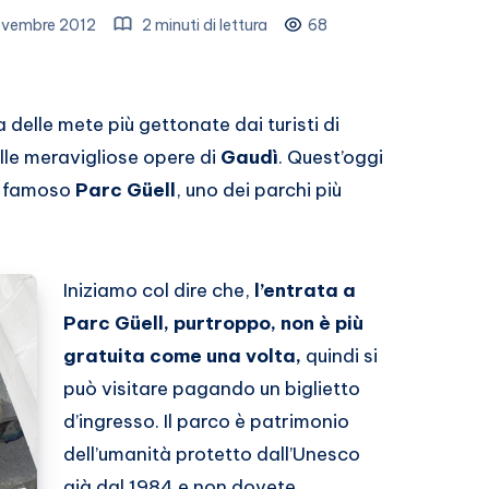
vembre 2012
2 minuti di lettura
68
delle mete più gettonate dai turisti di
le meravigliose opere di
Gaudì
. Quest’oggi
il famoso
Parc
Güell
, uno dei parchi più
Iniziamo col dire che,
l’entrata a
Parc Güell, purtroppo, non è più
gratuita come una volta,
quindi si
può visitare pagando un biglietto
d’ingresso. Il parco è patrimonio
dell’umanità protetto dall’Unesco
già dal 1984 e non dovete