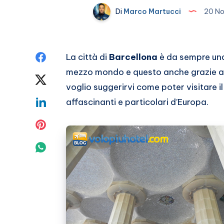
Di
Marco Martucci
20 No
Condividi
La città di
Barcellona
è da sempre una 
mezzo mondo e questo anche grazie al
su
Condividi
voglio suggerirvi come poter visitare 
Facebook
su
Condividi
affascinanti e particolari d’Europa.
Twitter
su
Condividi
Linkedin
su
Condividi
Pinterest
su
Whatsapp