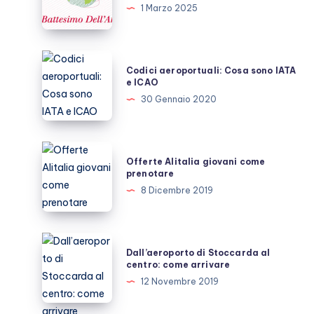
il
1 Marzo 2025
battesimo
del
volo
Codici
Codici aeroportuali: Cosa sono IATA
o
aeroportuali:
e ICAO
dell’aria
Cosa
30 Gennaio 2020
sono
IATA
e
Offerte
Offerte Alitalia giovani come
ICAO
Alitalia
prenotare
giovani
8 Dicembre 2019
come
prenotare
Dall’aeroporto
Dall’aeroporto di Stoccarda al
di
centro: come arrivare
Stoccarda
12 Novembre 2019
al
centro: