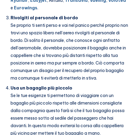
Ryanair
,
Easyjet
, Alitalia,
Transavia
,
Vueling
,
Volotea
e
Eurowings
.
Rivolgiti al personale di bordo
Se proprio ti senti perso e vai nel panico perché proprio non
trovi uno spazio libero nell’aereo rivolgiti al personale di
bordo. Di solito il personale, che conosce ogni anfratto
dell’aeromobile, dovrebbe posizionare il bagaglio anche in
cappelliere che si trovano più distanti rispetto alla tua
posizione in aereo ma pur sempre a bordo. Ciò comporta
comunque un disagio per il recupero del proprio bagaglio
ma comunque ti eviterà di metterlo in stiva.
Usa un bagaglio più piccolo
Se le tue esigenze ti permettono di viaggiare con un
bagaglio più piccolo rispetto alle dimensioni consigliate
dalla compagnia questo farà si che il tuo bagaglio possa
essere messo sotto al sedile del passeggero che hai
davanti. In questo modo eviterai la corsa alla cappelliera
più vicina per mettere il tuo bagaglio a mano.