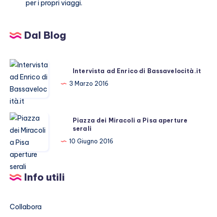
per i propri viaggi.
Dal Blog
Intervista
Intervista ad Enrico di Bassavelocità.it
ad
3 Marzo 2016
Enrico
di
Bassavelocità.it
Piazza
Piazza dei Miracoli a Pisa aperture
serali
dei
Miracoli
10 Giugno 2016
a
Pisa
Info utili
aperture
serali
Collabora