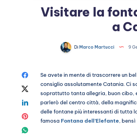
Visitare la fon
a C
Di
Marco Martucci
9 G
Condividi
Se avete in mente di trascorrere un bel
consiglio assolutamente Catania. Ci so
su
Condividi
soprattutto tanta allegria, buon cibo, e
Facebook
su
Condividi
parlerò del centro città, della magnifi
delle fontane più interessanti di tutta l
Twitter
su
Condividi
famosa
Fontana dell’Elefante
, bensì
Linkedin
su
Condividi