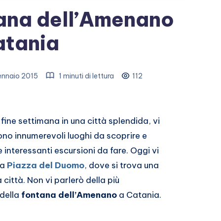
tana dell’Amenano
atania
ennaio 2015
1 minuti di lettura
112
 fine settimana in una città splendida, vi
no innumerevoli luoghi da scoprire e
 interessanti escursioni da fare. Oggi vi
ca
Piazza del Duomo
, dove si trova una
a città. Non vi parlerò della più
 della
fontana dell’Amenano
a Catania.