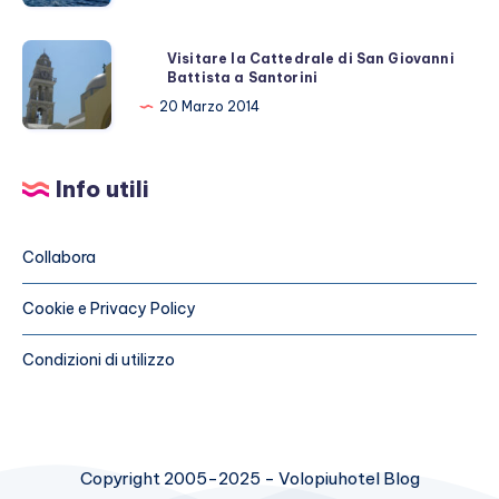
a
Procida
Visitare
Visitare la Cattedrale di San Giovanni
i
Battista a Santorini
la
colori
Cattedrale
20 Marzo 2014
che
di
non
San
ti
Info utili
Giovanni
aspetti
Battista
a
Collabora
Santorini
Cookie e Privacy Policy
Condizioni di utilizzo
Copyright 2005-2025 - Volopiuhotel Blog