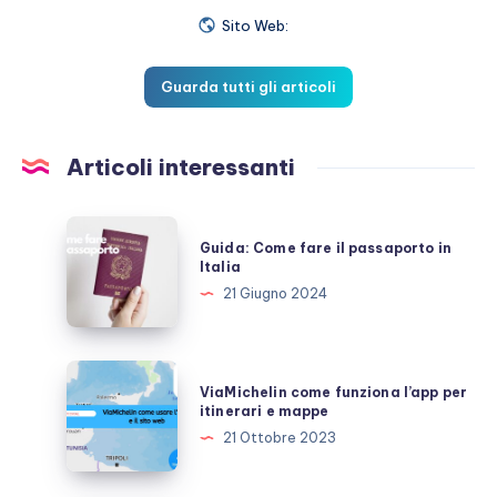
Sito Web:
Guarda tutti gli articoli
Articoli interessanti
Guida:
Guida: Come fare il passaporto in
Come
Italia
fare
21 Giugno 2024
il
passaporto
in
ViaMichelin
ViaMichelin come funziona l’app per
Italia
come
itinerari e mappe
funziona
21 Ottobre 2023
l’app
per