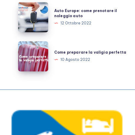
itinerari
Auto
Auto Europe: come prenotare il
e
Europe:
noleggio auto
mappe
come
12 Ottobre 2022
prenotare
il
noleggio
Come
auto
preparare
Come preparare la valigia perfetta
la
10 Agosto 2022
valigia
perfetta