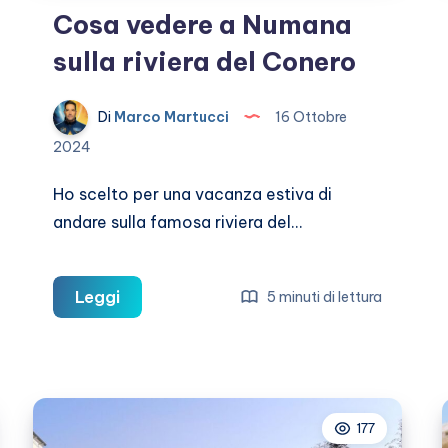
Cosa vedere a Numana
sulla riviera del Conero
Di
Marco Martucci
16 Ottobre
2024
Ho scelto per una vacanza estiva di
andare sulla famosa riviera del…
Cosa
Leggi
5 minuti di lettura
vedere
a
Numana
sulla
177
riviera