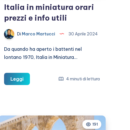
Italia in miniatura orari
prezzi e info utili
Di
Marco Martucci
30 Aprile 2024
Da quando ha aperto i battenti nel
lontano 1970, Italia in Miniatura…
Italia
Leggi
4 minuti di lettura
in
miniatura
orari
prezzi
e
191
info