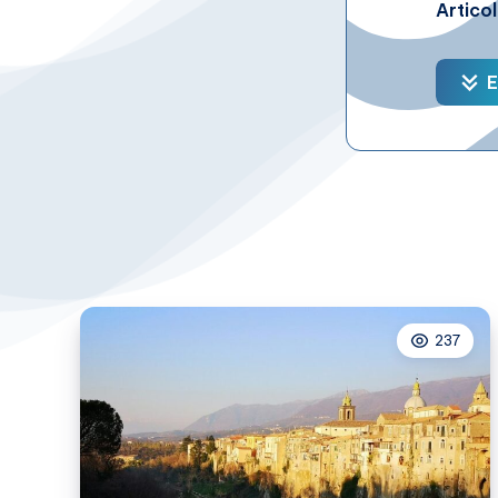
Artico
E
237