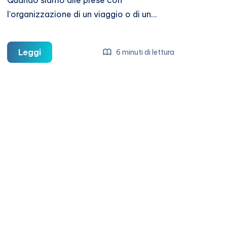
Quando siamo alle prese con
l’organizzazione di un viaggio o di un…
Free
Leggi
6 minuti di lettura
walking
tour
in
Italiano
ecco
i
migliori