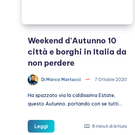
Weekend d’Autunno 10
città e borghi in Italia da
non perdere
Di
Marco Martucci
7 Ottobre 2020
Ha spazzato via la caldissima Estate,
questo Autunno, portando con se tutti…
Weekend
Leggi
8 minuti di lettura
d’Autunno