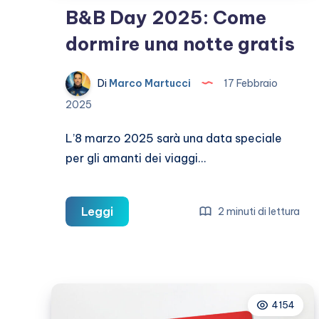
B&B Day 2025: Come
dormire una notte gratis
Di
Marco Martucci
17 Febbraio
2025
L’8 marzo 2025 sarà una data speciale
per gli amanti dei viaggi…
B&B
Leggi
2 minuti di lettura
Day
2025:
Come
dormire
4154
una