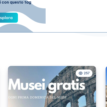
li con questo tag
splora
257