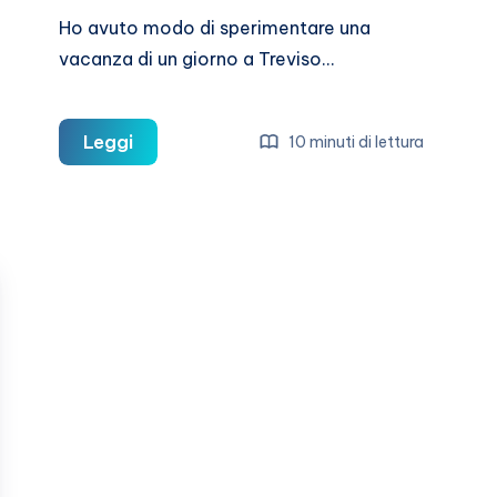
Ho avuto modo di sperimentare una
vacanza di un giorno a Treviso…
Un
Leggi
10 minuti di lettura
giorno
a
Treviso
cosa
vedere
e
cosa
fare