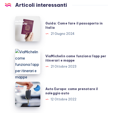
Articoli interessanti
Guida:
Guida: Come fare il passaporto in
Come
Italia
fare
21 Giugno 2024
il
passaporto
in
ViaMichelin
ViaMichelin come funziona l’app per
Italia
come
itinerari e mappe
funziona
21 Ottobre 2023
l’app
per
itinerari
Auto
Auto Europe: come prenotare il
e
Europe:
noleggio auto
mappe
come
12 Ottobre 2022
prenotare
il