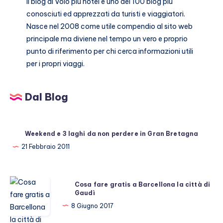
Il blog di
Volo piu hotel
è uno dei 100 blog più
conosciuti ed apprezzati da turisti e viaggiatori.
Nasce nel 2008 come utile compendio al sito web
principale ma diviene nel tempo un vero e proprio
punto di riferimento per chi cerca informazioni utili
per i propri viaggi.
Dal Blog
Weekend e 3 laghi da non perdere in Gran Bretagna
21 Febbraio 2011
Cosa
Cosa fare gratis a Barcellona la città di
Gaudì
fare
gratis
8 Giugno 2017
a