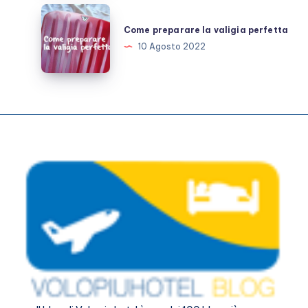
noleggio
Come
auto
preparare
Come preparare la valigia perfetta
la
10 Agosto 2022
valigia
perfetta