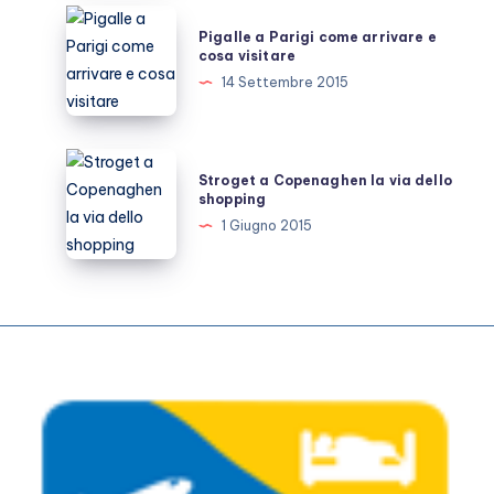
Natale
Pigalle
Pigalle a Parigi come arrivare e
a
cosa visitare
Parigi
14 Settembre 2015
come
arrivare
e
Stroget
Stroget a Copenaghen la via dello
cosa
a
shopping
visitare
Copenaghen
1 Giugno 2015
la
via
dello
shopping