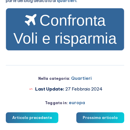
parte del blog dedicata ai
quartieri
.
Confronta
Voli e risparmia
Quartieri
Nella categoria:
Last Update:
27 Febbraio 2024
europa
Taggato in:
Articolo precedente
Prossimo articolo