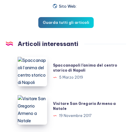
Sito Web:
Guarda tutti gli articoli
Articoli interessanti
Spaccanapoli
Spaccanapoli l’anima del centro
l’anima
storico di Napoli
del
5 Marzo 2019
centro
storico
di
Visitare
Visitare San Gregorio Armeno a
Napoli
San
Natale
Gregorio
19 Novembre 2017
Armeno
a