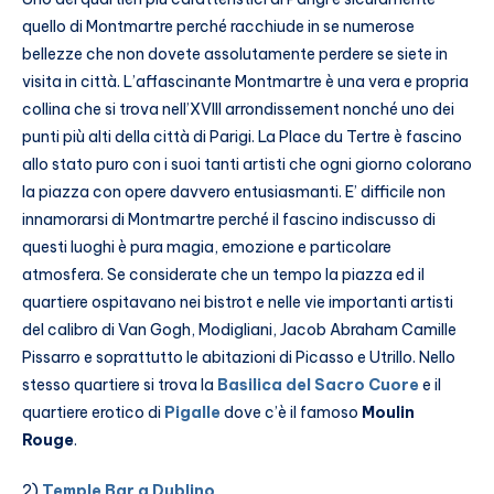
quello di Montmartre perché racchiude in se numerose
bellezze che non dovete assolutamente perdere se siete in
visita in città. L’affascinante Montmartre è una vera e propria
collina che si trova nell’XVIII arrondissement nonché uno dei
punti più alti della città di Parigi. La Place du Tertre è fascino
allo stato puro con i suoi tanti artisti che ogni giorno colorano
la piazza con opere davvero entusiasmanti. E’ difficile non
innamorarsi di Montmartre perché il fascino indiscusso di
questi luoghi è pura magia, emozione e particolare
atmosfera. Se considerate che un tempo la piazza ed il
quartiere ospitavano nei bistrot e nelle vie importanti artisti
del calibro di Van Gogh, Modigliani, Jacob Abraham Camille
Pissarro e soprattutto le abitazioni di Picasso e Utrillo. Nello
stesso quartiere si trova la
Basilica del Sacro Cuore
e il
quartiere erotico di
Pigalle
dove c’è il famoso
Moulin
Rouge
.
2)
Temple Bar a Dublino