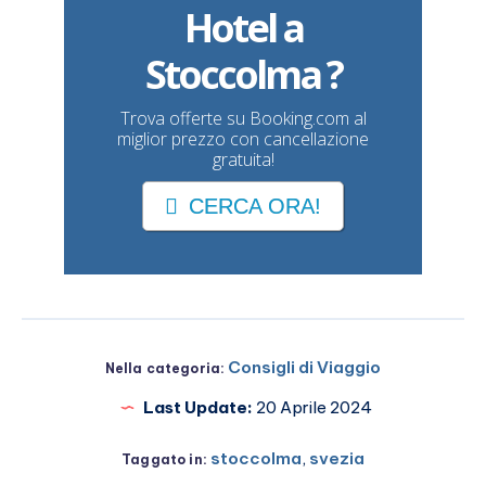
Hotel a
Stoccolma ?
Trova offerte su Booking.com al
miglior prezzo con cancellazione
gratuita!
CERCA ORA!
Consigli di Viaggio
Nella categoria:
Last Update:
20 Aprile 2024
stoccolma
,
svezia
Taggato in: