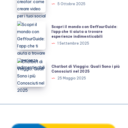
travel
5 Ottobre 2025
content
creator:
come
Scopri
Scopri il mondo con GetYourGuide:
creare
il
l’app che ti aiuta a trovare
esperienze indimenticabili
video
mondo
1 Settembre 2025
per
con
i
GetYourGuide:
tuoi
l’app
Chatbot
social
Chatbot di Viaggio: Quali Sono i più
che
di
Conosciuti nel 2025
ti
Viaggio:
25 Maggio 2025
aiuta
Quali
a
Sono
trovare
i
esperienze
più
indimenticabili
Conosciuti
nel
2025